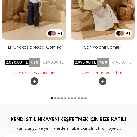
+1
+1
Ekru Yakasız Modal Gömlek
Sarı Volanlı Gömlek
70
60
2.090,00
TL
6.990,00
TL
2.995,00
TL
7.490,00
TL
%
%
2 ve üzeri +% 20 indirim
2 ve üzeri +% 20 indirim
KENDİ STİL HİKAYENİ KEŞFETMEK İÇİN BİZE KATIL!
Kampanya ve yeniliklerden haberdar olmak için üye ol.