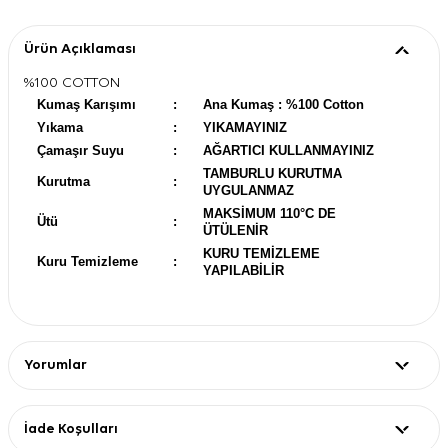
Ürün Açıklaması
%100 COTTON
Kumaş Karışımı
:
Ana Kumaş : %100 Cotton
Yıkama
:
YIKAMAYINIZ
Çamaşır Suyu
:
AĞARTICI KULLANMAYINIZ
TAMBURLU KURUTMA
Kurutma
:
UYGULANMAZ
MAKSİMUM 110°C DE
Ütü
:
ÜTÜLENİR
KURU TEMİZLEME
Kuru Temizleme
:
YAPILABİLİR
Yorumlar
İade Koşulları