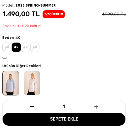
Model :
2025 SPRING-SUMMER
1.490,00
TL
4.990,00
TL
70
%
İndirim
2 ve üzeri +% 20 indirim
Beden :
40
38
40
42
44
Ürünün Diğer Renkleri
SEPETE EKLE