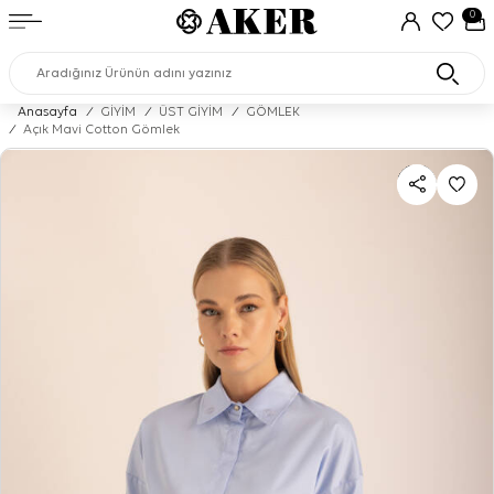
0
Anasayfa
/
GİYİM
/
ÜST GİYİM
/
GÖMLEK
/
Açık Mavi Cotton Gömlek