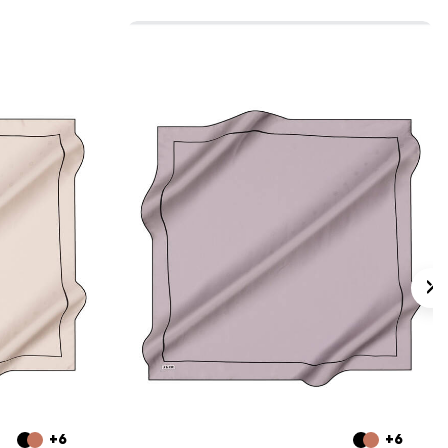
+6
+6