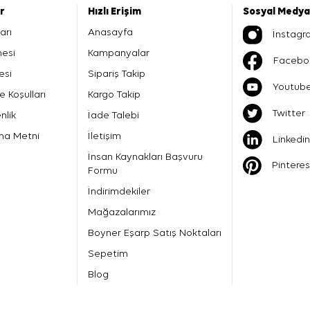
er
Hızlı Erişim
Sosyal Medya
arı
Anasayfa
İnstagr
mesi
Kampanyalar
Facebo
esi
Sipariş Takip
Youtub
e Koşulları
Kargo Takip
Twitter
nlik
İade Talebi
ma Metni
İletişim
Linkedin
İnsan Kaynakları Başvuru
Pinteres
Formu
İndirimdekiler
Mağazalarımız
Boyner Eşarp Satış Noktaları
Sepetim
Blog