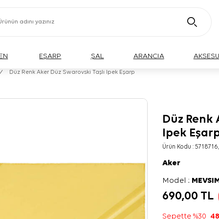
EN
EŞARP
ŞAL
ARANCIA
AKSES
/
Düz Renk Aker Düz Swarovski Taşlı Ipek Eşarp
Düz Renk 
Ipek Eşar
Ürün Kodu :
5718716
Aker
Model :
MEVSIM
690,00
TL
Sepette %30
48