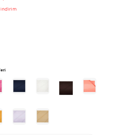
 indirim
leri