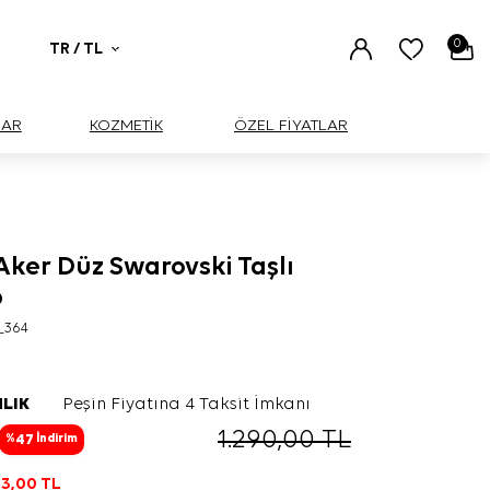
0
TR / TL
UAR
KOZMETİK
ÖZEL FİYATLAR
Aker Düz Swarovski Taşlı
p
_364
LIK
Peşin Fiyatına 4 Taksit İmkanı
1.290,00
TL
47
%
İndirim
3,00
TL