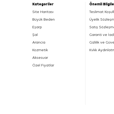
Kategoriler
Önemli Bilgil
Site Haritası
Teslimat Koşull
Büyük Beden
Üyelik Sözleş
Eşarp
Satış Sözleşm
Şal
Garanti ve İad
Arancia
Gizlilik ve Güve
Kozmetik
Kvkk Aydınlat
Aksesuar
Özel Fiyatlar