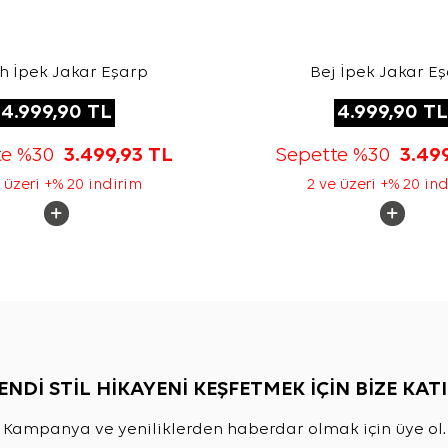
h İpek Jakar Eşarp
Bej İpek Jakar E
4.999,90
TL
4.999,90
TL
te %30
3.499,93
TL
Sepette %30
3.49
 üzeri +% 20 indirim
2 ve üzeri +% 20 in
ENDİ STİL HİKAYENİ KEŞFETMEK İÇİN BİZE KATI
Kampanya ve yeniliklerden haberdar olmak için üye ol.