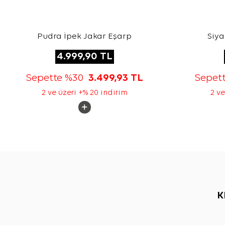
Pudra İpek Jakar Eşarp
Siya
4.999,90
TL
Sepette %30
3.499,93
TL
Sepet
2 ve üzeri +% 20 indirim
2 ve
K