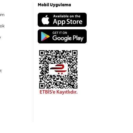
Mobil Uygulama
am
ok
e
t