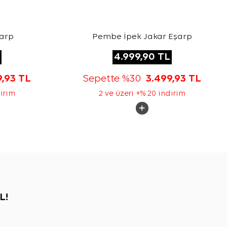
şarp
Pembe İpek Jakar Eşarp
4.999,90
TL
9,93
TL
Sepette %30
3.499,93
TL
dirim
2 ve üzeri +% 20 indirim
L!