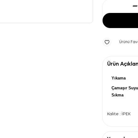
Ürünü Fav
Ürün Açıkla
Yıkama
Çamaşır Suy
Sıkma
Kalite : İPEK