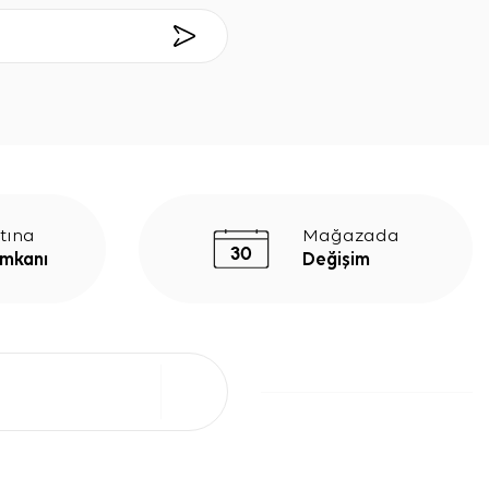
tına
Mağazada
İmkanı
Değişim