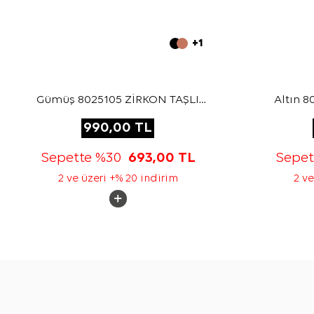
+1
Gümüş 8025105 ZİRKON TAŞLI
Altın 
BROŞ
990,00
TL
Sepette %30
693,00
TL
Sepe
2 ve üzeri +% 20 indirim
2 ve