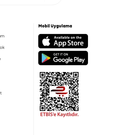
Mobil Uygulama
am
ok
e
t