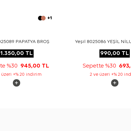
+1
8025089 PAPATYA BROŞ
Yeşil 8025086 YEŞİL Nİ
1.350,00
TL
990,00
TL
tte %30
945,00
TL
Sepette %30
693
 üzeri +% 20 indirim
2 ve üzeri +% 20 in