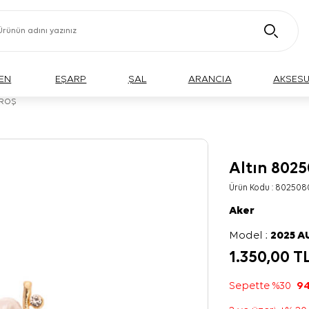
EN
EŞARP
ŞAL
ARANCIA
AKSES
BROŞ
Altın 802
Ürün Kodu :
802508
Aker
Model :
2025 
1.350,00
T
Sepette %30
94