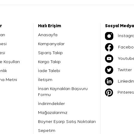
er
Hızlı Erişim
Sosyal Medya
arı
Anasayfa
İnstagr
mesi
Kampanyalar
Facebo
esi
Sipariş Takip
Youtub
e Koşulları
Kargo Takip
Twitter
nlik
İade Talebi
ma Metni
İletişim
Linkedin
İnsan Kaynakları Başvuru
Pinteres
Formu
İndirimdekiler
Mağazalarımız
Boyner Eşarp Satış Noktaları
Sepetim