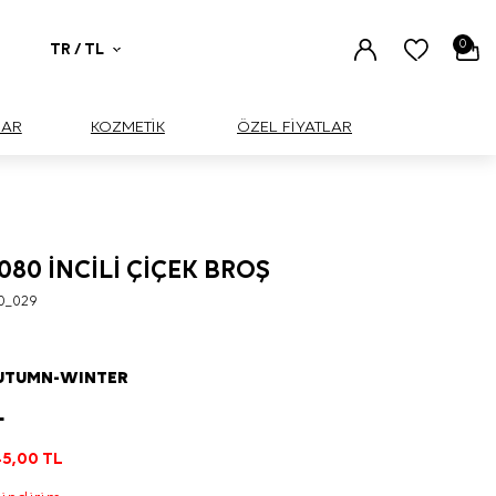
0
TR / TL
UAR
KOZMETİK
ÖZEL FİYATLAR
5080 İNCİLİ ÇİÇEK BROŞ
0_029
AUTUMN-WINTER
L
5,00
TL