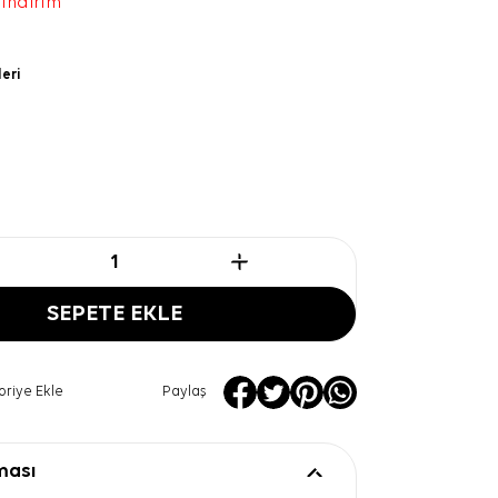
 indirim
leri
SEPETE EKLE
oriye Ekle
Paylaş
ması