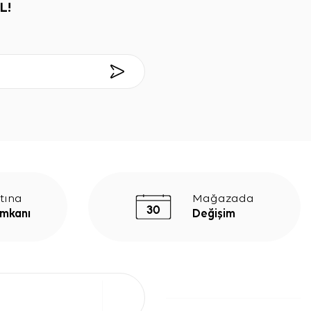
L!
tına
Mağazada
İmkanı
Değişim