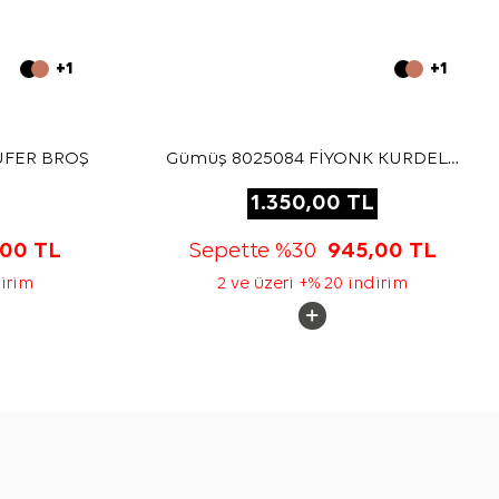
+1
+1
LUFER BROŞ
Gümüş 8025084 FİYONK KURDELE
BROŞ
1.350,00
TL
,00
TL
Sepette %30
945,00
TL
dirim
2 ve üzeri +% 20 indirim