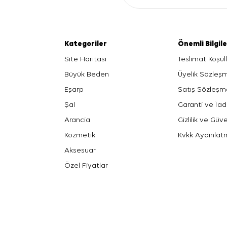
Kategoriler
Önemli Bilgil
Site Haritası
Teslimat Koşull
Büyük Beden
Üyelik Sözleş
Eşarp
Satış Sözleşm
Şal
Garanti ve İad
Arancia
Gizlilik ve Güve
Kozmetik
Kvkk Aydınlat
Aksesuar
Özel Fiyatlar