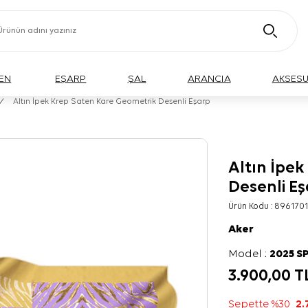
EN
EŞARP
ŞAL
ARANCIA
AKSES
/
Altın İpek Krep Saten Kare Geometrik Desenli Eşarp
Altın İpe
Desenli E
Ürün Kodu :
896170
Aker
Model :
2025 S
3.900,00
T
Sepette %30
2.