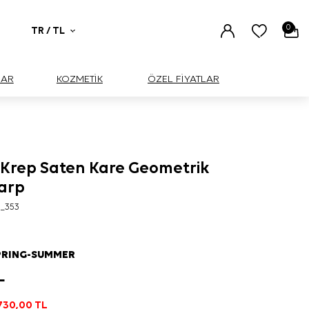
0
TR / TL
UAR
KOZMETİK
ÖZEL FİYATLAR
k Krep Saten Kare Geometrik
şarp
1_353
PRING-SUMMER
L
730,00
TL