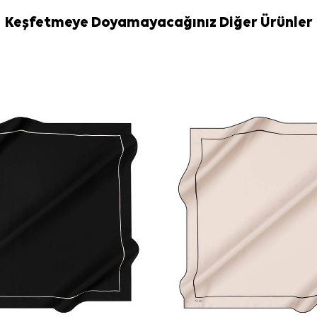
İpek ve hassa
İpek Eşarp Şa
Keşfetmeye Doyamayacağınız Diğer Ürünler
Sıkça Soru
Altın İpek K
ölçüsü nedir?
Bu eşarp han
İpek krep sa
Bu ürün günl