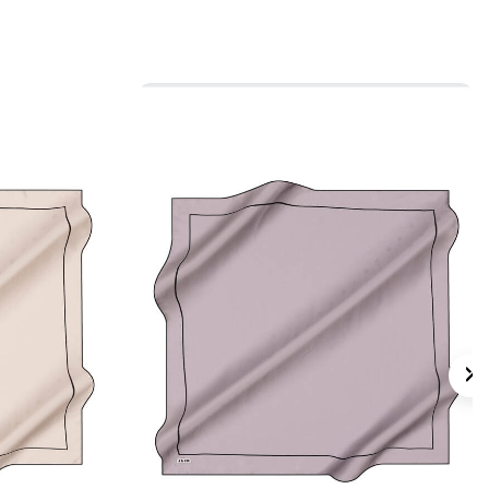
s eşarpların elde hassas bakımında
Aker
mpuanı
tercih edebilirsiniz.
lan Sorular
rep Saten Kare Geometrik Desenli Eşarp
gi renklerden oluşur?
ten eşarp nasıl kombinlenir?
ük kullanım için uygun mu?