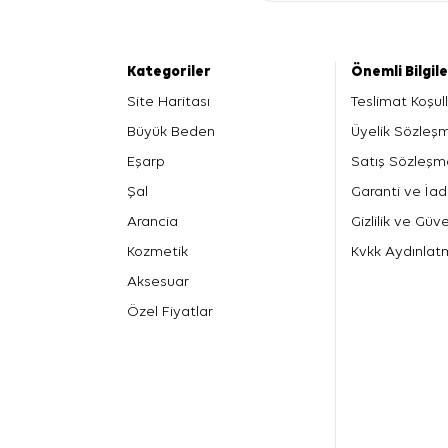
Kategoriler
Önemli Bilgil
Site Haritası
Teslimat Koşull
Büyük Beden
Üyelik Sözleş
Eşarp
Satış Sözleşm
Şal
Garanti ve İad
Arancia
Gizlilik ve Güve
Kozmetik
Kvkk Aydınlat
Aksesuar
Özel Fiyatlar