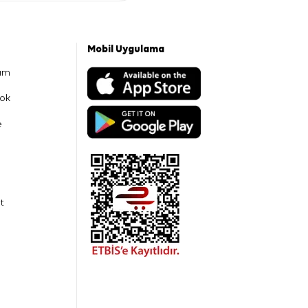
Mobil Uygulama
am
ok
e
t