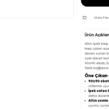
Ürünü Fav
Ürün Açıkla
Altın İpek Kre
krep saten eşar
desen sunan bir
özel davet kom
90x90 ebatı, b
farklı bağlama 
Öne Çıkan 
90x90 eba
stillerine uy
İpek saten 
daha düzenli 
Altın zemin
uyumu sunar