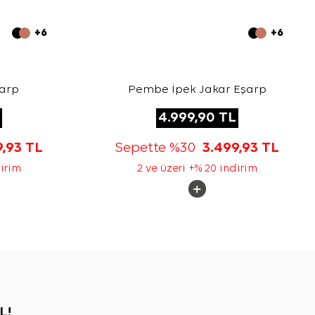
+6
+6
şarp
Pembe İpek Jakar Eşarp
4.999,90
TL
9,93
TL
Sepette %30
3.499,93
TL
dirim
2 ve üzeri +% 20 indirim
L!