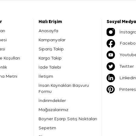
er
Hızlı Erişim
Sosyal Medya
arı
Anasayfa
İnstagr
mesi
Kampanyalar
Facebo
esi
Sipariş Takip
Youtub
e Koşulları
Kargo Takip
Twitter
nlik
İade Talebi
ma Metni
İletişim
Linkedin
İnsan Kaynakları Başvuru
Pinteres
Formu
İndirimdekiler
Mağazalarımız
Boyner Eşarp Satış Noktaları
Sepetim