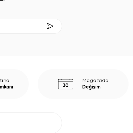
tına
Mağazada
İmkanı
Değişim