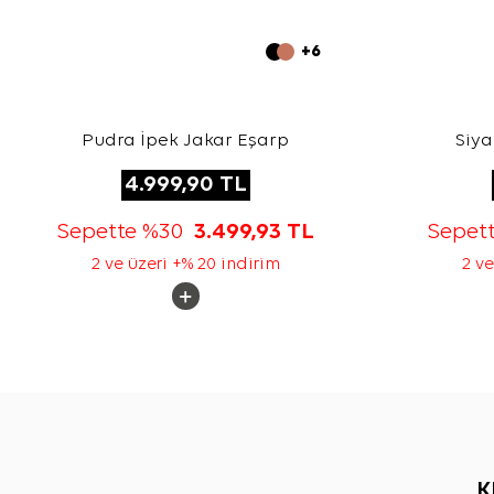
+6
Pudra İpek Jakar Eşarp
Siya
4.999,90
TL
Sepette %30
3.499,93
TL
Sepet
2 ve üzeri +% 20 indirim
2 ve
K