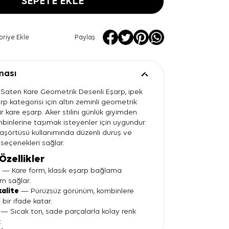
SEPETE EKLE
oriye Ekle
Paylaş
ması
p Saten Kare Geometrik Desenli Eşarp, ipek
p kategorisi için altın zeminli geometrik
 kare eşarp. Aker stilini günlük giyimden
binlerine taşımak isteyenler için uygundur.
aşörtüsü kullanımında düzenli duruş ve
seçenekleri sağlar.
Özellikler
t
— Kare form, klasik eşarp bağlama
um sağlar.
kalite
— Pürüzsüz görünüm, kombinlere
bir ifade katar.
— Sıcak ton, sade parçalarla kolay renk
.