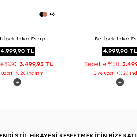
+6
h İpek Jakar Eşarp
Bej İpek Jakar E
4.999,90
TL
4.999,90
TL
te %30
3.499,93
TL
Sepette %30
3.49
 üzeri +% 20 indirim
2 ve üzeri +% 20 in
ENDİ STİL HİKAYENİ KEŞFETMEK İÇİN BİZE KATI