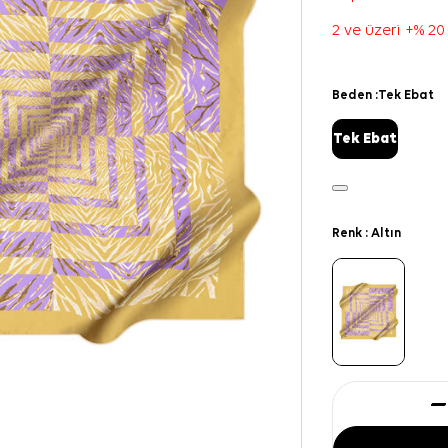
2 ve üzeri +% 20
Beden :
Tek Ebat
Tek Ebat
Renk :
Altın