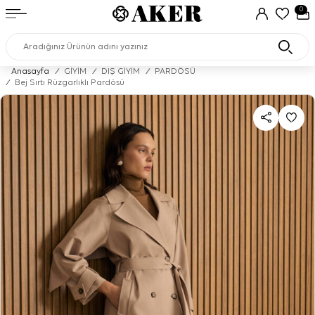
0
Anasayfa
/
GİYİM
/
DIŞ GİYİM
/
PARDÖSÜ
/
Bej Sırtı Rüzgarlıklı Pardösü