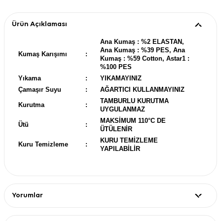
Ürün Açıklaması
Ana Kumaş : %2 ELASTAN,
Ana Kumaş : %39 PES, Ana
Kumaş Karışımı
:
Kumaş : %59 Cotton, Astar1 :
%100 PES
Yıkama
:
YIKAMAYINIZ
Çamaşır Suyu
:
AĞARTICI KULLANMAYINIZ
TAMBURLU KURUTMA
Kurutma
:
UYGULANMAZ
MAKSİMUM 110°C DE
Ütü
:
ÜTÜLENİR
KURU TEMİZLEME
Kuru Temizleme
:
YAPILABİLİR
Yorumlar