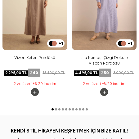
+1
+1
Vizon Keten Pardösü
Lila Kumaşı Çizgi Dokulu
Viscon Pardösü
40
50
9.295,00
TL
15.490,00
TL
4.495,00
TL
8.990,00
TL
%
%
2 ve üzeri +% 20 indirim
2 ve üzeri +% 20 indirim
KENDİ STİL HİKAYENİ KEŞFETMEK İÇİN BİZE KATIL!