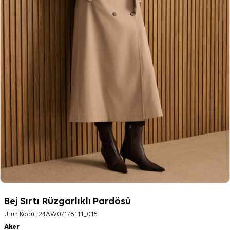
Bej Sırtı Rüzgarlıklı Pardösü
Ürün Kodu :
24AW07178111_015
Aker