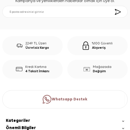
Kampanya ve yeniliklerden haberdar olmak için üye ol.
2249 TL Üzeri
%100 Güvenli
Ücretsiz Kargo
Alışveriş
Kredi Kartına
Mağazada
4 Taksit İmkanı
Değişim
Whatsapp Destek
Kategoriler
Önemli Bilgiler