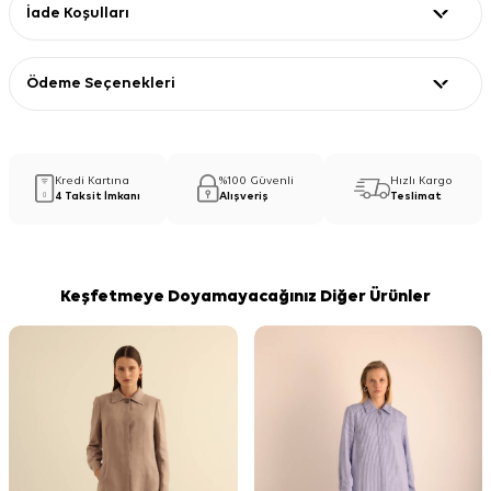
İade Koşulları
Ödeme Seçenekleri
Kredi Kartına
%100 Güvenli
Hızlı Kargo
4 Taksit İmkanı
Alışveriş
Teslimat
Keşfetmeye Doyamayacağınız Diğer Ürünler