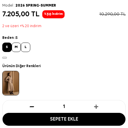
Model :
2026 SPRING-SUMMER
7.205,00
TL
10.290,00
TL
30
%
İndirim
2 ve üzeri +% 20 indirim
Beden :
S
S
M
L
Ürünün Diğer Renkleri
SEPETE EKLE