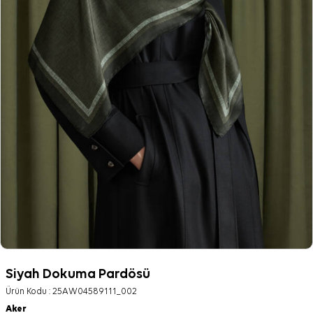
Siyah Dokuma Pardösü
Ürün Kodu :
25AW04589111_002
Aker