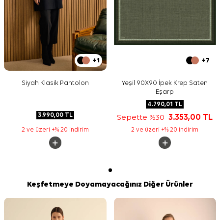
+1
+7
Siyah Klasik Pantolon
Yeşil 90X90 İpek Krep Saten
Eşarp
4.790,01
TL
3.990,00
TL
Sepette %30
3.353,00
TL
2 ve üzeri +% 20 indirim
2 ve üzeri +% 20 indirim
Keşfetmeye Doyamayacağınız Diğer Ürünler