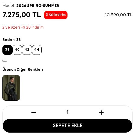
Model :
2026 SPRING-SUMMER
7.275,00
TL
10.390,00
TL
30
%
İndirim
2 ve üzeri +% 20 indirim
Beden :
38
38
40
42
44
Ürünün Diğer Renkleri
SEPETE EKLE