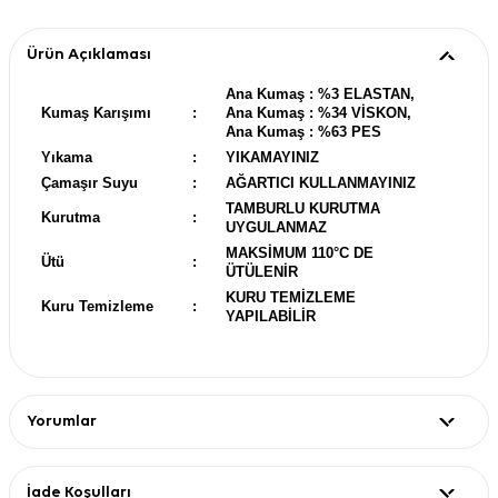
Ürün Açıklaması
Ana Kumaş : %3 ELASTAN,
Kumaş Karışımı
:
Ana Kumaş : %34 VİSKON,
Ana Kumaş : %63 PES
Yıkama
:
YIKAMAYINIZ
Çamaşır Suyu
:
AĞARTICI KULLANMAYINIZ
TAMBURLU KURUTMA
Kurutma
:
UYGULANMAZ
MAKSİMUM 110°C DE
Ütü
:
ÜTÜLENİR
KURU TEMİZLEME
Kuru Temizleme
:
YAPILABİLİR
Yorumlar
İade Koşulları