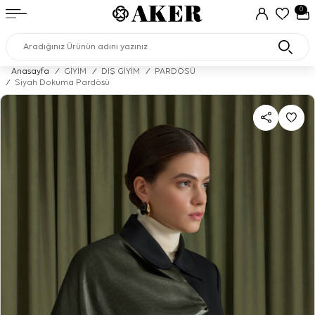
0
Anasayfa
/
GİYİM
/
DIŞ GİYİM
/
PARDÖSÜ
/
Siyah Dokuma Pardösü