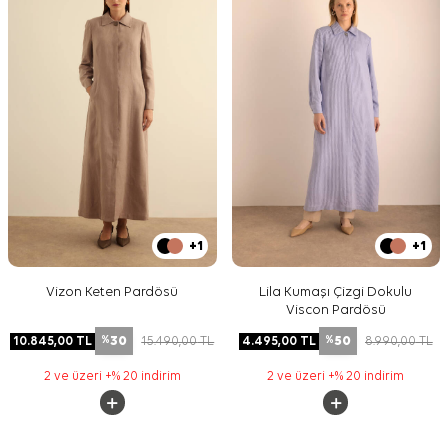
+1
+1
Vizon Keten Pardösü
Lila Kumaşı Çizgi Dokulu
Viscon Pardösü
30
50
10.845,00
TL
15.490,00
TL
4.495,00
TL
8.990,00
TL
%
%
2 ve üzeri +% 20 indirim
2 ve üzeri +% 20 indirim