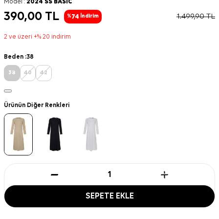
Model :
2024 SS BASİC
390,00
TL
1.499,90
TL
74
%
İndirim
2 ve üzeri +% 20 indirim
Beden :
38
38
40
42
Ürünün Diğer Renkleri
SEPETE EKLE