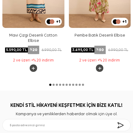
+1
+1
Mavi Çizgi Desenli Cotton
Pembe Batik Desenli Elbise
Elbise
20
50
5.590,00
TL
6.990,00
TL
3.495,00
TL
6.990,00
TL
%
%
2 ve üzeri +% 20 indirim
2 ve üzeri +% 20 indirim
KENDİ STİL HİKAYENİ KEŞFETMEK İÇİN BİZE KATIL!
Kampanya ve yeniliklerden haberdar olmak için üye ol.