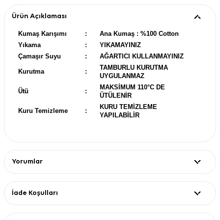
Ürün Açıklaması
Kumaş Karışımı
:
Ana Kumaş : %100 Cotton
Yıkama
:
YIKAMAYINIZ
Çamaşır Suyu
:
AĞARTICI KULLANMAYINIZ
TAMBURLU KURUTMA
Kurutma
:
UYGULANMAZ
MAKSİMUM 110°C DE
Ütü
:
ÜTÜLENİR
KURU TEMİZLEME
Kuru Temizleme
:
YAPILABİLİR
Yorumlar
İade Koşulları