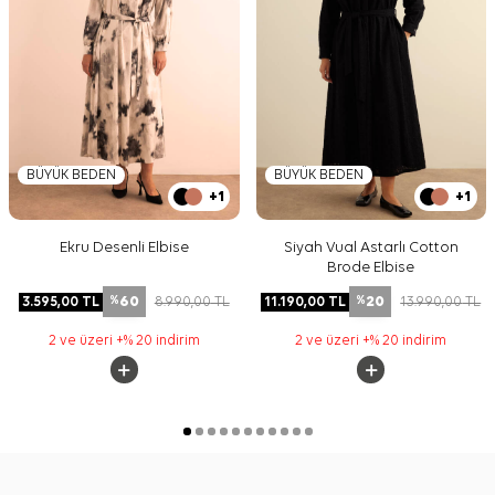
BÜYÜK BEDEN
BÜYÜK BEDEN
+1
+1
Ekru Desenli Elbise
Siyah Vual Astarlı Cotton
Brode Elbise
60
20
3.595,00
TL
8.990,00
TL
11.190,00
TL
13.990,00
TL
%
%
2 ve üzeri +% 20 indirim
2 ve üzeri +% 20 indirim