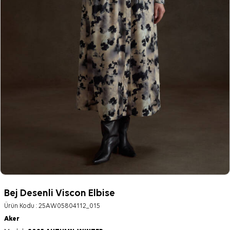
Bej Desenli Viscon Elbise
Ürün Kodu :
25AW05804112_015
Aker