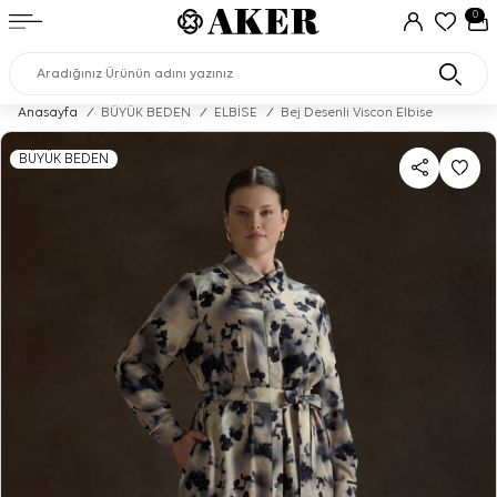
0
Anasayfa
/
BÜYÜK BEDEN
/
ELBİSE
/
Bej Desenli Viscon Elbise
BÜYÜK BEDEN