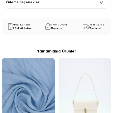
Ödeme Seçenekleri
Kredi Kartına
%100 Güvenli
Hızlı Kargo
4 Taksit İmkanı
Alışveriş
Teslimat
Tamamlayıcı Ürünler