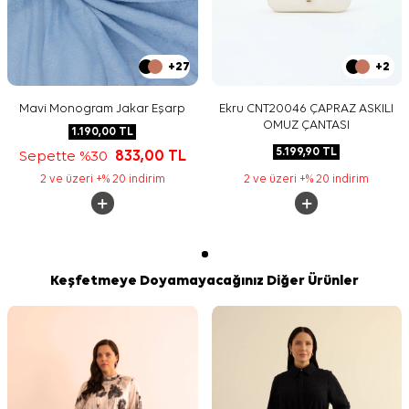
+27
+2
Mavi Monogram Jakar Eşarp
Ekru CNT20046 ÇAPRAZ ASKILI
OMUZ ÇANTASI
1.190,00
TL
5.199,90
TL
Sepette %30
833,00
TL
2 ve üzeri +% 20 indirim
2 ve üzeri +% 20 indirim
Keşfetmeye Doyamayacağınız Diğer Ürünler