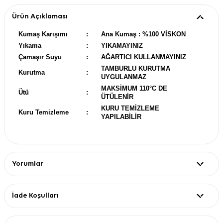
Ürün Açıklaması
Kumaş Karışımı
:
Ana Kumaş : %100 VİSKON
Yıkama
:
YIKAMAYINIZ
Çamaşır Suyu
:
AĞARTICI KULLANMAYINIZ
TAMBURLU KURUTMA
Kurutma
:
UYGULANMAZ
MAKSİMUM 110°C DE
Ütü
:
ÜTÜLENİR
KURU TEMİZLEME
Kuru Temizleme
:
YAPILABİLİR
Yorumlar
İade Koşulları