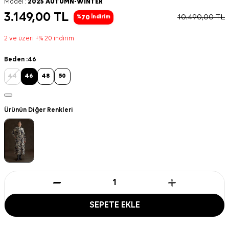
Model :
2025 AUTUMN-WINTER
3.149,00
TL
10.490,00
TL
70
%
İndirim
2 ve üzeri +% 20 indirim
Beden :
46
44
46
48
50
Ürünün Diğer Renkleri
SEPETE EKLE