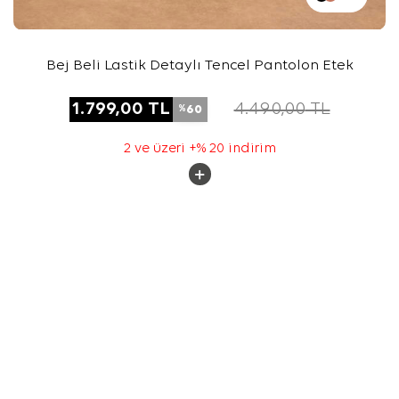
Bej Beli Lastik Detaylı Tencel Pantolon Etek
1.799,00
TL
4.490,00
TL
60
%
2 ve üzeri +% 20 indirim