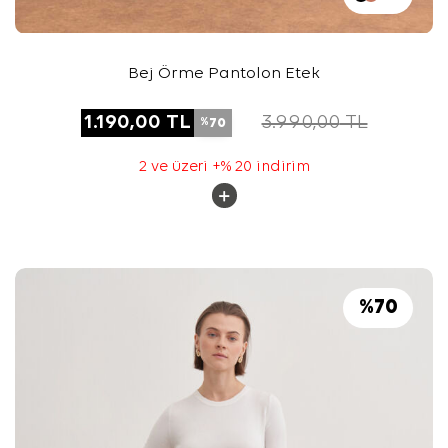
Bej Örme Pantolon Etek
1.190,00
TL
3.990,00
TL
70
%
2 ve üzeri +% 20 indirim
%
70