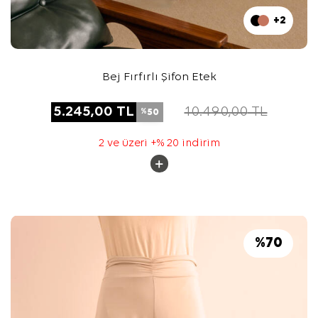
+2
Bej Fırfırlı Şifon Etek
5.245,00
TL
10.490,00
TL
50
%
2 ve üzeri +% 20 indirim
%
70