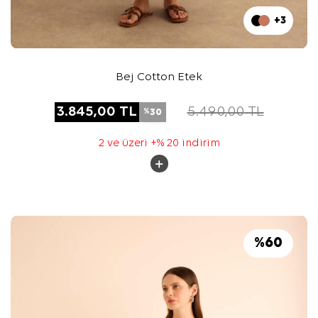
+3
Bej Cotton Etek
3.845,00
TL
5.490,00
TL
30
%
2 ve üzeri +% 20 indirim
%
60