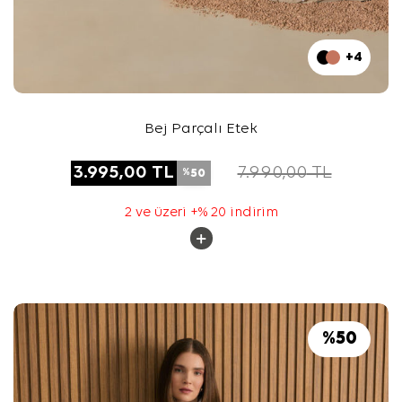
+4
Bej Parçalı Etek
3.995,00
TL
7.990,00
TL
50
%
2 ve üzeri +% 20 indirim
%
50