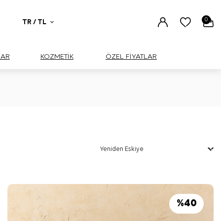
0
TR / TL
UAR
KOZMETİK
ÖZEL FİYATLAR
%
40