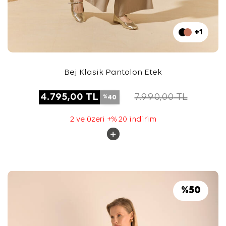
+1
Bej Klasik Pantolon Etek
4.795,00
TL
7.990,00
TL
40
%
2 ve üzeri +% 20 indirim
%
50