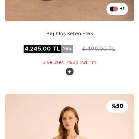
+1
Bej Kloş Keten Etek
4.245,00
TL
8.490,00
TL
50
%
2 ve üzeri +% 20 indirim
%
50