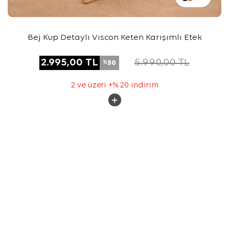
Bej Kup Detaylı Vıscon Keten Karışımlı Etek
2.995,00
TL
5.990,00
TL
50
%
2 ve üzeri +% 20 indirim