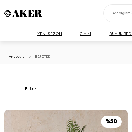
YENİ SEZON
GİYİM
BÜYÜK BED
Anasayfa
/
BEJ ETEK
Filtre
%
50