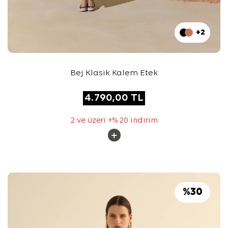
+2
Bej Klasik Kalem Etek
4.790,00
TL
2 ve üzeri +% 20 indirim
%
30