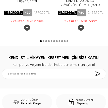
Fuşya Çanta
Mavi CNT20120 KOT
GÖRÜNÜMLÜ TOTE ÇANTA
20
50
1.430,00
TL
1.790,00
TL
2.749,00
TL
5.499,90
TL
%
%
2 ve üzeri +% 20 indirim
2 ve üzeri +% 20 indirim
KENDİ STİL HİKAYENİ KEŞFETMEK İÇİN BİZE KATIL!
Kampanya ve yeniliklerden haberdar olmak için üye ol.
2249 TL Üzeri
%100 Güvenli
Ücretsiz Kargo
Alışveriş