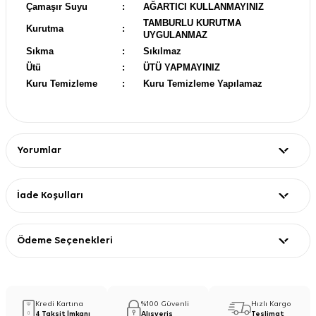
Çamaşır Suyu
:
AĞARTICI KULLANMAYINIZ
TAMBURLU KURUTMA
Kurutma
:
UYGULANMAZ
Sıkma
:
Sıkılmaz
Ütü
:
ÜTÜ YAPMAYINIZ
Kuru Temizleme
:
Kuru Temizleme Yapılamaz
Yorumlar
İade Koşulları
Ödeme Seçenekleri
Kredi Kartına
%100 Güvenli
Hızlı Kargo
4 Taksit İmkanı
Alışveriş
Teslimat