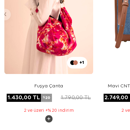
+1
Fuşya Çanta
Mavi CN
1.430,00
TL
1.790,00
TL
2.749,00
20
%
2 ve üzeri +% 20 indirim
2 ve