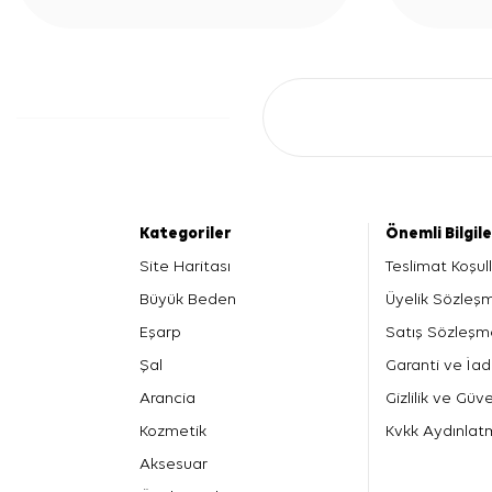
Kategoriler
Önemli Bilgil
Site Haritası
Teslimat Koşull
Büyük Beden
Üyelik Sözleş
Eşarp
Satış Sözleşm
Şal
Garanti ve İad
Arancia
Gizlilik ve Güve
Kozmetik
Kvkk Aydınlat
Aksesuar