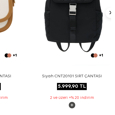
+1
+1
ANTASI
Siyah CNT20101 SIRT ÇANTASI
5.999,90
TL
dirim
2 ve üzeri +% 20 indirim