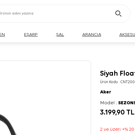
EN
EŞARP
ŞAL
ARANCIA
AKSES
Siyah Flo
Ürün Kodu :
CNT200
Aker
Model :
SEZON
3.199,90
TL
2 ve üzeri +% 20