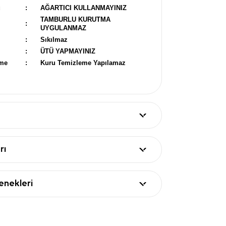
u
:
AĞARTICI KULLANMAYINIZ
TAMBURLU KURUTMA
:
UYGULANMAZ
:
Sıkılmaz
:
ÜTÜ YAPMAYINIZ
eme
:
Kuru Temizleme Yapılamaz
rı
nekleri