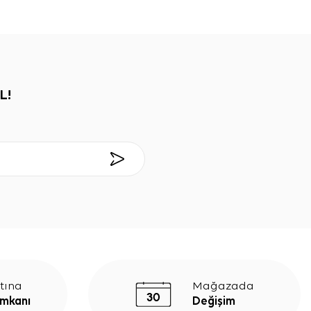
L!
tına
Mağazada
İmkanı
Değişim