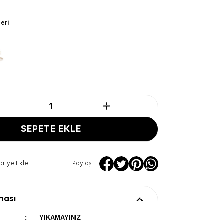
leri
SEPETE EKLE
oriye Ekle
Paylaş
ması
:
YIKAMAYINIZ