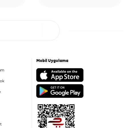
Mobil Uygulama
am
ok
e
t