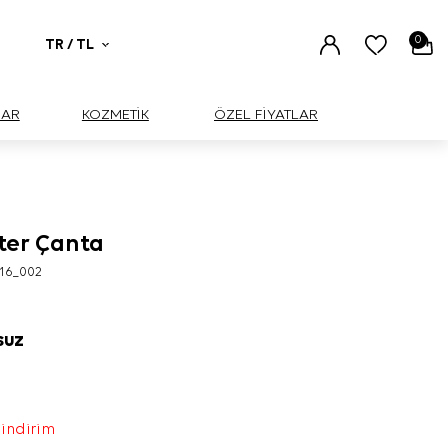
0
TR / TL
UAR
KOZMETİK
ÖZEL FİYATLAR
ater Çanta
16_002
SUZ
 indirim