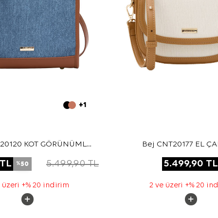
+1
T20120 KOT GÖRÜNÜMLÜ
Bej CNT20177 EL Ç
TOTE ÇANTA
TL
5.499,90
TL
5.499,90
TL
50
%
 üzeri +% 20 indirim
2 ve üzeri +% 20 in