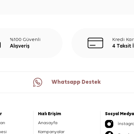
%100 Güvenli
Kredi Kar
Alışveriş
4 Taksit 
Whatsapp Destek
er
Hızlı Erişim
Sosyal Medya
arı
Anasayfa
İnstagr
mesi
Kampanyalar