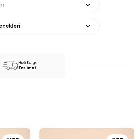
rı
nekleri
Hızlı Kargo
Teslimat