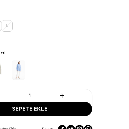
L
leri
SEPETE EKLE