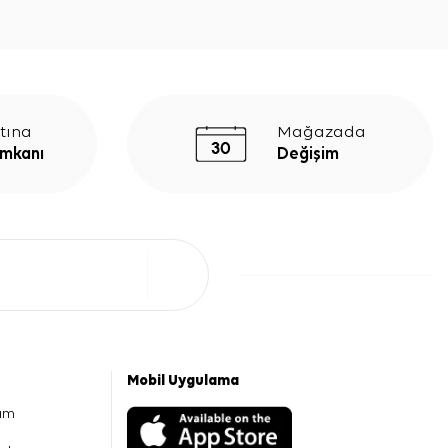
tına
Mağazada
İmkanı
Değişim
Mobil Uygulama
am