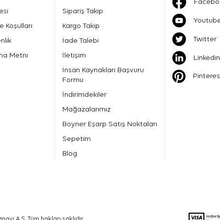
Facebo
esi
Sipariş Takip
Youtub
e Koşulları
Kargo Takip
Twitter
nlik
İade Talebi
ma Metni
İletişim
Linkedin
İnsan Kaynakları Başvuru
Pinteres
Formu
İndirimdekiler
Mağazalarımız
Boyner Eşarp Satış Noktaları
Sepetim
Blog
nayi A.Ş. Tüm hakları saklıdır.