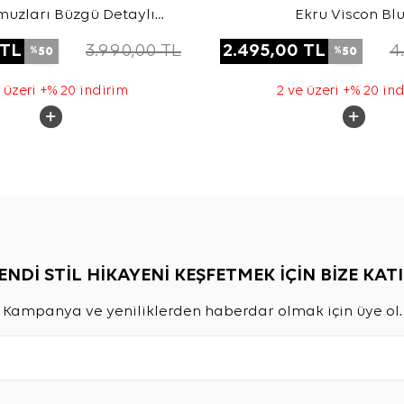
muzları Büzgü Detaylı
Ekru Viscon Bl
kuma Kolsuz Bluz
TL
3.990,00
TL
2.495,00
TL
4
50
50
%
%
 üzeri +% 20 indirim
2 ve üzeri +% 20 in
ENDİ STİL HİKAYENİ KEŞFETMEK İÇİN BİZE KATI
Kampanya ve yeniliklerden haberdar olmak için üye ol.