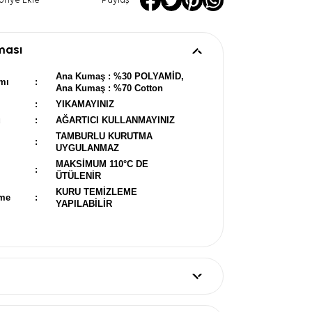
oriye Ekle
Paylaş
ması
Ana Kumaş : %30 POLYAMİD,
mı
:
Ana Kumaş : %70 Cotton
:
YIKAMAYINIZ
u
:
AĞARTICI KULLANMAYINIZ
TAMBURLU KURUTMA
:
UYGULANMAZ
MAKSİMUM 110°C DE
:
ÜTÜLENİR
KURU TEMİZLEME
eme
:
YAPILABİLİR