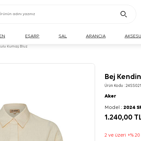
EN
EŞARP
ŞAL
ARANCIA
AKSES
kulu Kumaş Bluz
Bej Kendi
Ürün Kodu :
24SS021
Aker
Model :
2024 
1.240,00
T
2 ve üzeri +% 20