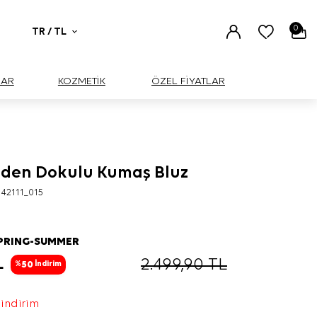
0
TR / TL
UAR
KOZMETİK
ÖZEL FİYATLAR
nden Dokulu Kumaş Bluz
42111_015
SPRING-SUMMER
L
2.499,90
TL
50
%
İndirim
 indirim