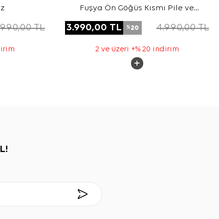
uz
Fuşya Ön Göğüs Kısmı Pile ve
Parça Detaylı Bluz
.990,00
TL
3.990,00
TL
4.990,00
TL
20
%
dirim
2 ve üzeri +% 20 indirim
L!