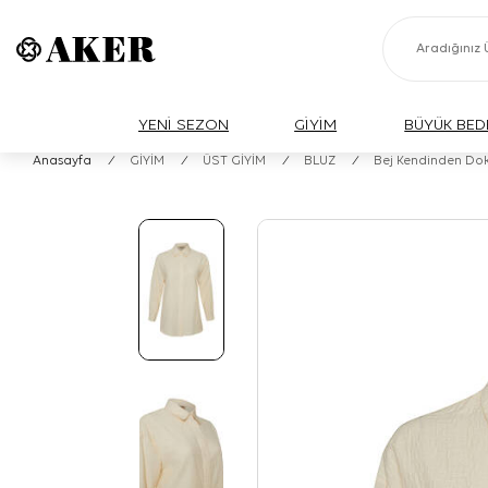
YENİ SEZON
GİYİM
BÜYÜK BED
Anasayfa
/
GİYİM
/
ÜST GİYİM
/
BLUZ
/
Bej Kendinden Do