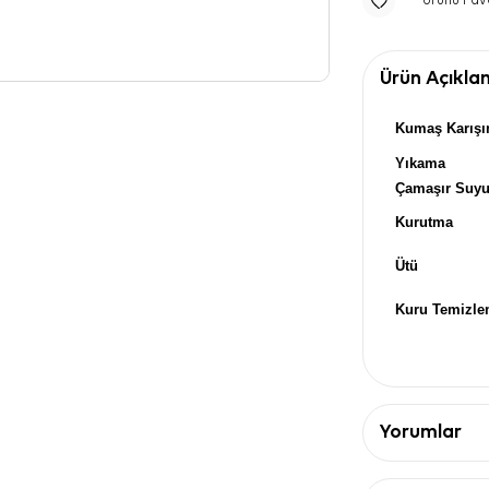
Ürünü Fav
Ürün Açıkla
Kumaş Karışı
Yıkama
Çamaşır Suy
Kurutma
Ütü
Kuru Temizl
Yorumlar