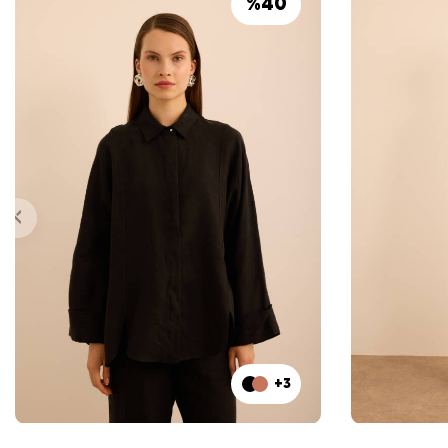
%
40
+3