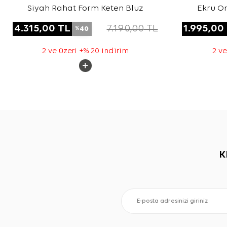
Siyah Rahat Form Keten Bluz
Ekru O
Do
4.315,00
TL
7.190,00
TL
1.995,00
40
%
2 ve üzeri +% 20 indirim
2 ve
K