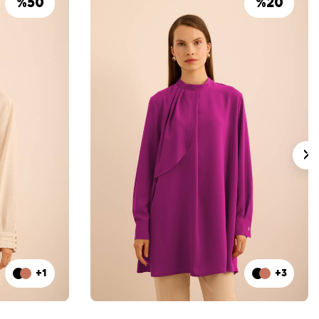
%
50
%
20
+1
+3