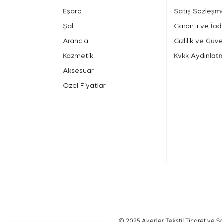
Eşarp
Satış Sözleşm
Şal
Garanti ve İad
Arancia
Gizlilik ve Güve
Kozmetik
Kvkk Aydınlat
Aksesuar
Özel Fiyatlar
© 2025 Akerler Tekstil Ticaret ve Sa