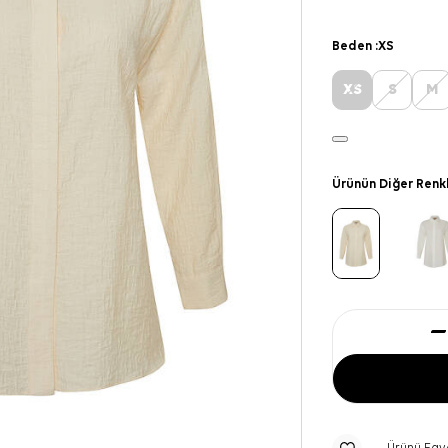
Beden :
XS
XS
S
M
Ürünün Diğer Renk