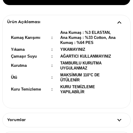
Ürün Açıklaması
Ana Kumaş : %3 ELASTAN,
Kumaş Karışımı
:
Ana Kumaş : %33 Cotton, Ana
Kumaş : %64 PES
Yıkama
:
YIKAMAYINIZ
Çamaşır Suyu
:
AĞARTICI KULLANMAYINIZ
TAMBURLU KURUTMA
Kurutma
:
UYGULANMAZ
MAKSİMUM 110°C DE
Ütü
:
ÜTÜLENİR
KURU TEMİZLEME
Kuru Temizleme
:
YAPILABİLİR
Yorumlar