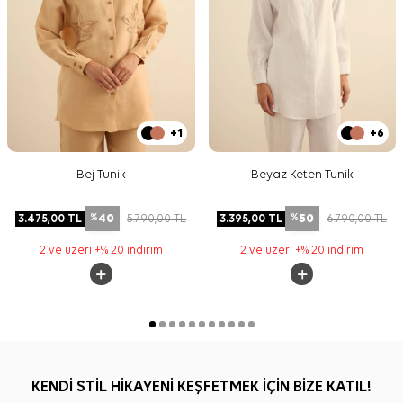
+1
+6
Bej Tunik
Beyaz Keten Tunik
40
50
3.475,00
TL
5.790,00
TL
3.395,00
TL
6.790,00
TL
%
%
2 ve üzeri +% 20 indirim
2 ve üzeri +% 20 indirim
KENDİ STİL HİKAYENİ KEŞFETMEK İÇİN BİZE KATIL!