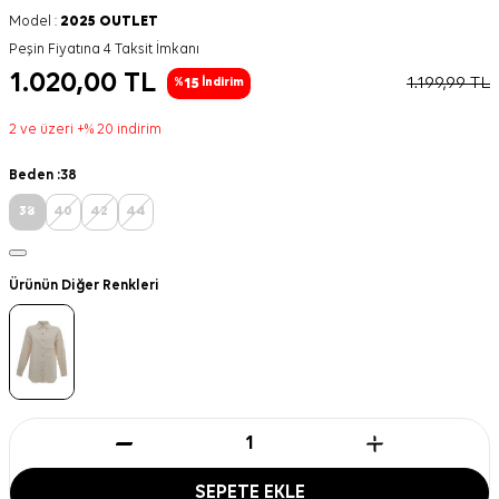
Model :
2025 OUTLET
Peşin Fiyatına 4 Taksit İmkanı
1.020,00
TL
1.199,99
TL
15
%
İndirim
2 ve üzeri +% 20 indirim
Beden :
38
38
40
42
44
Ürünün Diğer Renkleri
SEPETE EKLE