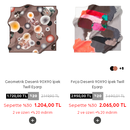
izleyiniz. İpek ve hassas eşarp bakımında, etiket
talimatları uygunsa elde bakım için
Aker İpek Eşarp
Şampuanı
kullanabilirsiniz.
Sıkça Sorulan Sorular
Siyah Beyaz İpek Twill Kare Desenli Eşarp ölçüsü nedir?
Bu ipek twill eşarp hangi renklerden oluşur?
Deseni nasıl bir görünüme sahiptir?
Bu eşarp hangi kombinlerle kullanılabilir?
+8
Geometrik Desenli 90X90 İpek
Fırça Desenli 90X90 İpek Twill
Twill Eşarp
Eşarp
20
20
1.720,00
TL
2.149,90
TL
2.950,00
TL
3.690,01
TL
%
%
Sepette %30
1.204,00
TL
Sepette %30
2.065,00
TL
2 ve üzeri +% 20 indirim
2 ve üzeri +% 20 indirim