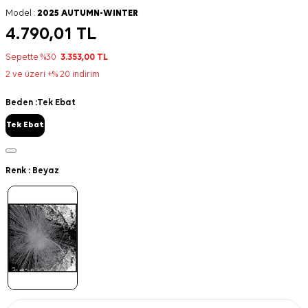
Model :
2025 AUTUMN-WINTER
4.790,01
TL
Sepette %30
3.353,00
TL
2 ve üzeri +% 20 indirim
Beden :
Tek Ebat
Tek Ebat
Renk :
Beyaz