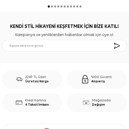
KENDİ STİL HİKAYENİ KEŞFETMEK İÇİN BİZE KATIL!
Kampanya ve yeniliklerden haberdar olmak için üye ol.
2249 TL Üzeri
%100 Güvenli
Ücretsiz Kargo
Alışveriş
Kredi Kartına
Mağazada
4 Taksit İmkanı
Değişim