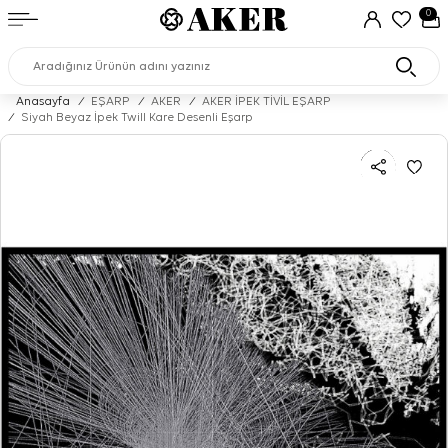
0
Anasayfa
/
EŞARP
/
AKER
/
AKER İPEK TİVİL EŞARP
/
Siyah Beyaz İpek Twill Kare Desenli Eşarp