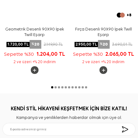
+8
Geometrik Desenli 90X90 İpek
Fırça Desenli 90X90 İpek Twill
Twill Eşarp
Eşarp
20
20
1.720,00
TL
2.149,90
TL
2.950,00
TL
3.690,01
TL
%
%
Sepette %30
1.204,00
TL
Sepette %30
2.065,00
TL
2 ve üzeri +% 20 indirim
2 ve üzeri +% 20 indirim
KENDİ STİL HİKAYENİ KEŞFETMEK İÇİN BİZE KATIL!
Kampanya ve yeniliklerden haberdar olmak için üye ol.