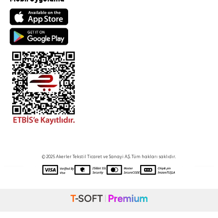
© 2025 Akerler Tekstil Ticaret ve Sanayi A.Ş. Tüm hakları saklıdır.