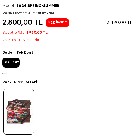
Model :
2024 SPRING-SUMMER
Peşin Fiyatına 4 Taksit İmkanı
2.800,00
TL
3.490,00
TL
20
%
İndirim
Sepette %30
1.960,00
TL
2 ve üzeri +% 20 indirim
Beden :
Tek Ebat
Tek Ebat
Renk :
Fırça Desenli