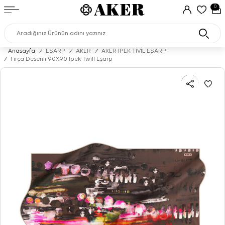
0
Anasayfa
/
EŞARP
/
AKER
/
AKER İPEK TİVİL EŞARP
/
Fırça Desenli 90X90 İpek Twill Eşarp