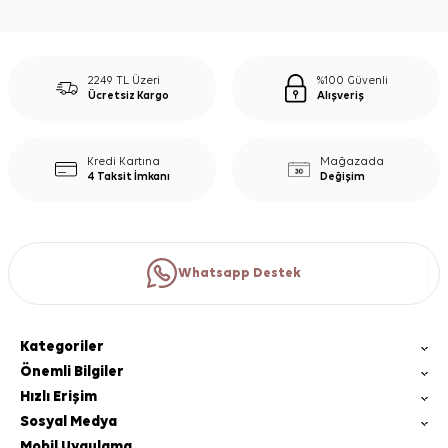
2249 TL Üzeri
%100 Güvenli
Ücretsiz Kargo
Alışveriş
Kredi Kartına
Mağazada
4 Taksit İmkanı
Değişim
Whatsapp Destek
Kategoriler
Önemli Bilgiler
Hızlı Erişim
Sosyal Medya
Mobil Uygulama