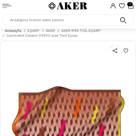
0
Anasayfa
/
EŞARP
/
AKER
/
AKER İPEK TİVİL EŞARP
/
Geometrik Desenli 90X90 İpek Twill Eşarp