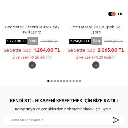
+8
Geometrik Desenli 90X90 İpek
Fırça Desenli 90X90 İpek Twill
Twill Eşarp
Eşarp
20
20
1.720,00
TL
2.149,90
TL
2.950,00
TL
3.690,01
TL
%
%
Sepette %30
1.204,00
TL
Sepette %30
2.065,00
TL
2 ve üzeri +% 20 indirim
2 ve üzeri +% 20 indirim
KENDİ STİL HİKAYENİ KEŞFETMEK İÇİN BİZE KATIL!
Kampanya ve yeniliklerden haberdar olmak için üye ol.