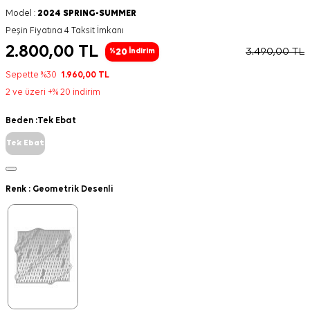
Model :
2024 SPRING-SUMMER
Peşin Fiyatına 4 Taksit İmkanı
2.800,00
TL
3.490,00
TL
20
%
İndirim
Sepette %30
1.960,00
TL
2 ve üzeri +% 20 indirim
Beden :
Tek Ebat
Tek Ebat
Renk :
Geometrik Desenli