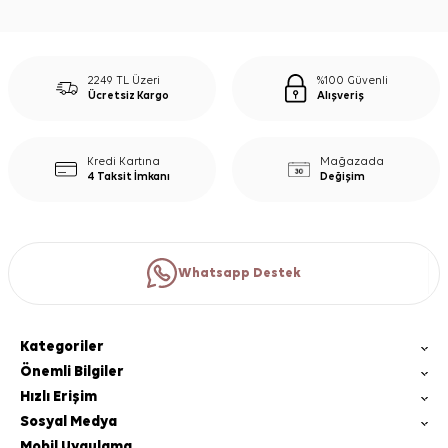
2249 TL Üzeri
%100 Güvenli
Ücretsiz Kargo
Alışveriş
Kredi Kartına
Mağazada
4 Taksit İmkanı
Değişim
Whatsapp Destek
Kategoriler
Önemli Bilgiler
Hızlı Erişim
Sosyal Medya
Mobil Uygulama