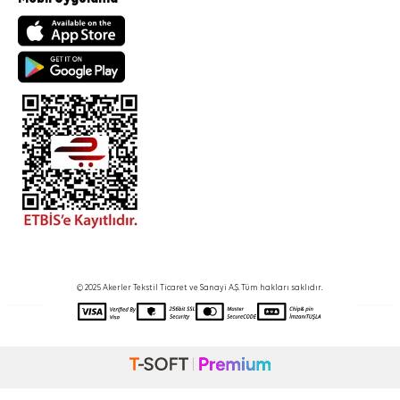
© 2025 Akerler Tekstil Ticaret ve Sanayi A.Ş. Tüm hakları saklıdır.