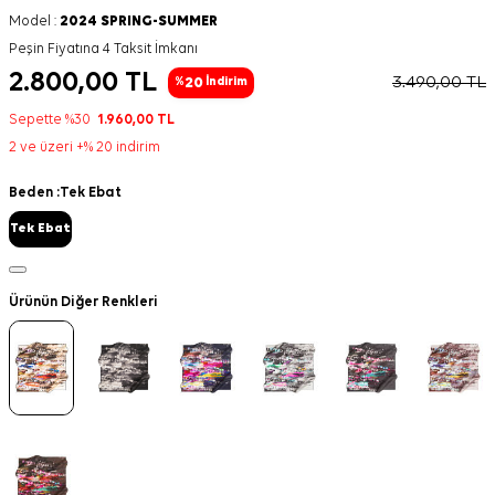
Model :
2024 SPRING-SUMMER
Peşin Fiyatına 4 Taksit İmkanı
2.800,00
TL
3.490,00
TL
20
%
İndirim
Sepette %30
1.960,00
TL
2 ve üzeri +% 20 indirim
Beden :
Tek Ebat
Tek Ebat
Ürünün Diğer Renkleri