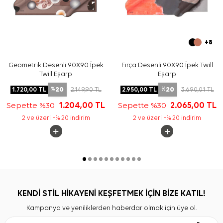
+8
Geometrik Desenli 90X90 İpek
Fırça Desenli 90X90 İpek Twill
Twill Eşarp
Eşarp
20
20
1.720,00
TL
2.149,90
TL
2.950,00
TL
3.690,01
TL
%
%
Sepette %30
1.204,00
TL
Sepette %30
2.065,00
TL
2 ve üzeri +% 20 indirim
2 ve üzeri +% 20 indirim
KENDİ STİL HİKAYENİ KEŞFETMEK İÇİN BİZE KATIL!
Kampanya ve yeniliklerden haberdar olmak için üye ol.