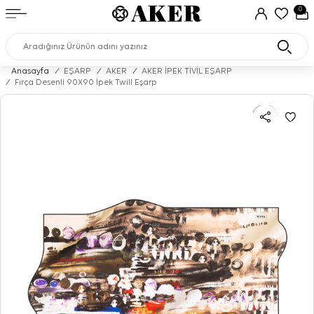
0
Anasayfa
/
EŞARP
/
AKER
/
AKER İPEK TİVİL EŞARP
/
Fırça Desenli 90X90 İpek Twill Eşarp