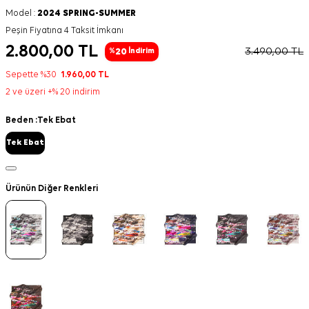
Model :
2024 SPRING-SUMMER
Peşin Fiyatına 4 Taksit İmkanı
2.800,00
TL
3.490,00
TL
20
%
İndirim
Sepette %30
1.960,00
TL
2 ve üzeri +% 20 indirim
Beden :
Tek Ebat
Tek Ebat
Ürünün Diğer Renkleri