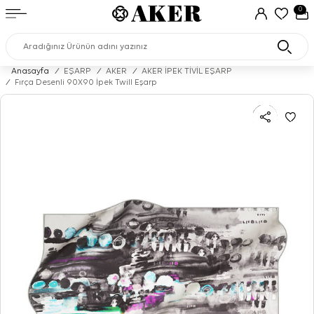
0
Anasayfa
/
EŞARP
/
AKER
/
AKER İPEK TİVİL EŞARP
/
Fırça Desenli 90X90 İpek Twill Eşarp