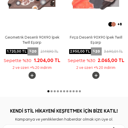
+8
Geometrik Desenli 90X90 İpek
Fırça Desenli 90X90 İpek Twill
Twill Eşarp
Eşarp
20
20
1.720,00
TL
2.149,90
TL
2.950,00
TL
3.690,01
TL
%
%
Sepette %30
1.204,00
TL
Sepette %30
2.065,00
TL
2 ve üzeri +% 20 indirim
2 ve üzeri +% 20 indirim
KENDİ STİL HİKAYENİ KEŞFETMEK İÇİN BİZE KATIL!
Kampanya ve yeniliklerden haberdar olmak için üye ol.