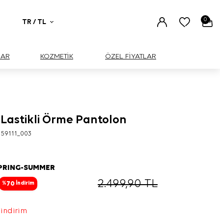
0
TR / TL
UAR
KOZMETİK
ÖZEL FİYATLAR
 Lastikli Örme Pantolon
159111_003
SPRING-SUMMER
2.499,90
TL
70
%
İndirim
 indirim