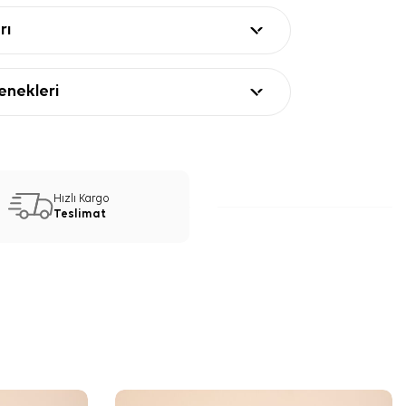
rı
nekleri
Hızlı Kargo
Teslimat