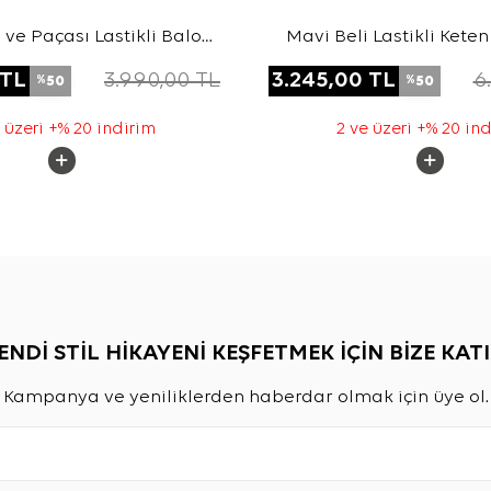
 ve Paçası Lastikli Balon
Mavi Beli Lastikli Kete
m Keten Pantolon
TL
3.990,00
TL
3.245,00
TL
6
50
50
%
%
 üzeri +% 20 indirim
2 ve üzeri +% 20 in
ENDİ STİL HİKAYENİ KEŞFETMEK İÇİN BİZE KATI
Kampanya ve yeniliklerden haberdar olmak için üye ol.