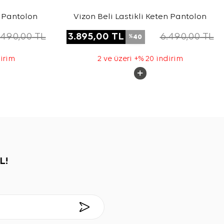
n Pantolon
Vizon Beli Lastikli Keten Pantolon
.490,00
TL
3.895,00
TL
6.490,00
TL
40
%
dirim
2 ve üzeri +% 20 indirim
L!