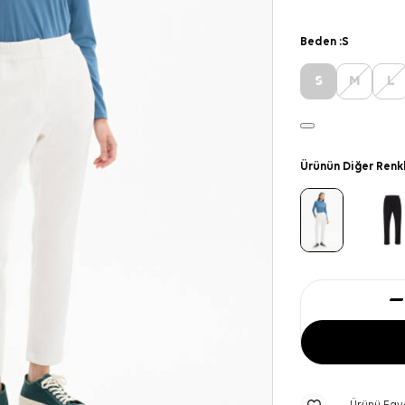
Beden :
S
S
M
L
Ürünün Diğer Renk