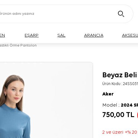
EN
EŞARP
ŞAL
ARANCIA
AKSES
astikli Örme Pantolon
Beyaz Beli
Ürün Kodu :
24SS03
Aker
Model :
2024 
750,00
TL
2 ve üzeri +% 20