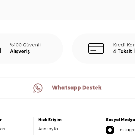
%100 Güvenli
Kredi Kar
Alışveriş
4 Taksit 
Whatsapp Destek
er
Hızlı Erişim
Sosyal Medya
arı
Anasayfa
İnstagr