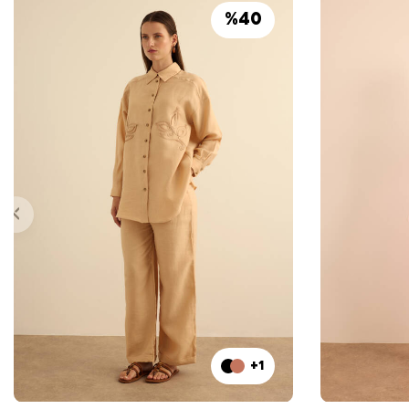
%
40
+1