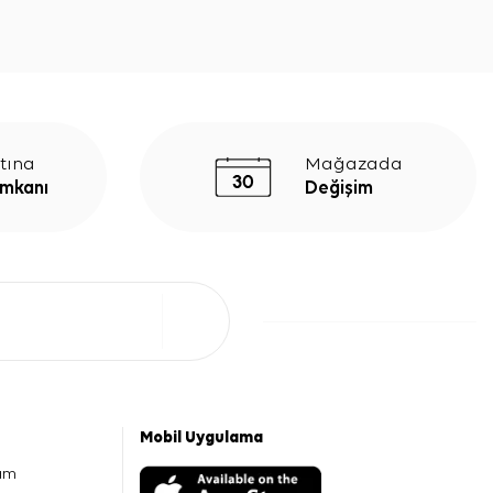
tına
Mağazada
İmkanı
Değişim
Mobil Uygulama
am