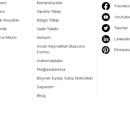
mesi
Kampanyalar
Facebo
esi
Sipariş Takip
Youtub
e Koşulları
Kargo Takip
Twitter
nlik
İade Talebi
ma Metni
İletişim
Linkedin
İnsan Kaynakları Başvuru
Pinteres
Formu
İndirimdekiler
Mağazalarımız
Boyner Eşarp Satış Noktaları
Sepetim
Blog