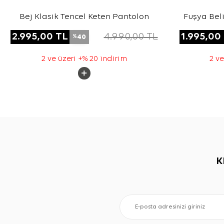
Bej Klasik Tencel Keten Pantolon
Fuşya Beli
For
2.995,00
TL
4.990,00
TL
1.995,00
40
%
2 ve üzeri +% 20 indirim
2 ve
K