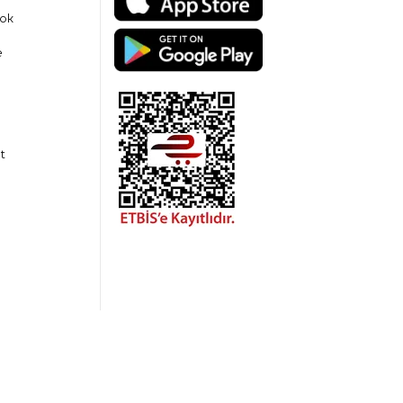
ok
e
t