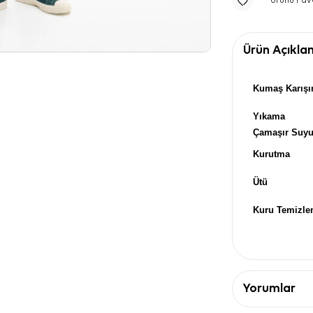
Ürünü Fav
Ürün Açıkla
Kumaş Karışı
Yıkama
Çamaşır Suy
Kurutma
Ütü
Kuru Temizl
Yorumlar