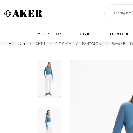
YENİ SEZON
GİYİM
BÜYÜK BED
Anasayfa
/
GİYİM
/
ALT GİYİM
/
PANTOLON
/
Beyaz Beli L