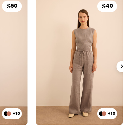
%
50
%
40
+10
+10