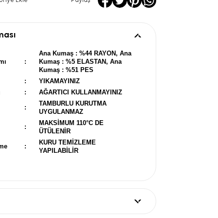
oriye Ekle
Paylaş
ması
Ana Kumaş : %44 RAYON, Ana
mı
:
Kumaş : %5 ELASTAN, Ana
Kumaş : %51 PES
:
YIKAMAYINIZ
u
:
AĞARTICI KULLANMAYINIZ
TAMBURLU KURUTMA
:
UYGULANMAZ
MAKSİMUM 110°C DE
:
ÜTÜLENİR
KURU TEMİZLEME
eme
:
YAPILABİLİR