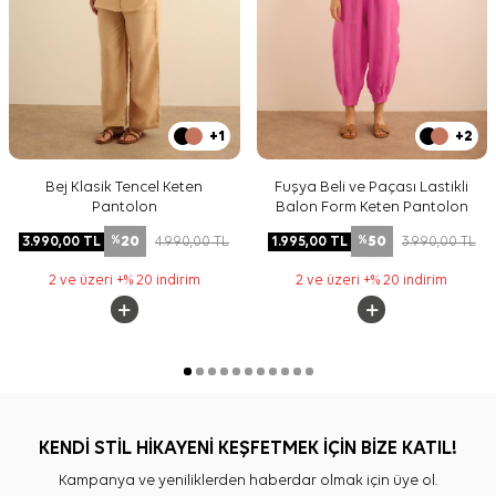
+1
+2
Bej Klasik Tencel Keten
Fuşya Beli ve Paçası Lastikli
Pantolon
Balon Form Keten Pantolon
20
50
3.990,00
TL
4.990,00
TL
1.995,00
TL
3.990,00
TL
%
%
2 ve üzeri +% 20 indirim
2 ve üzeri +% 20 indirim
KENDİ STİL HİKAYENİ KEŞFETMEK İÇİN BİZE KATIL!
Kampanya ve yeniliklerden haberdar olmak için üye ol.