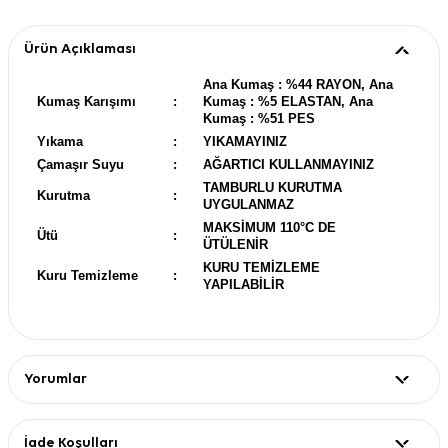
Ürün Açıklaması
Ana Kumaş : %44 RAYON, Ana
Kumaş Karışımı
:
Kumaş : %5 ELASTAN, Ana
Kumaş : %51 PES
Yıkama
:
YIKAMAYINIZ
Çamaşır Suyu
:
AĞARTICI KULLANMAYINIZ
TAMBURLU KURUTMA
Kurutma
:
UYGULANMAZ
MAKSİMUM 110°C DE
Ütü
:
ÜTÜLENİR
KURU TEMİZLEME
Kuru Temizleme
:
YAPILABİLİR
Yorumlar
İade Koşulları