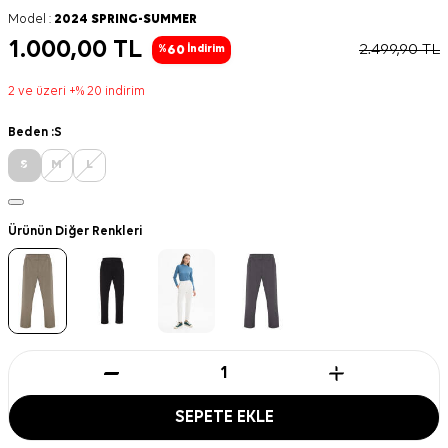
Model :
2024 SPRING-SUMMER
1.000,00
TL
2.499,90
TL
60
%
İndirim
2 ve üzeri +% 20 indirim
Beden :
S
S
M
L
Ürünün Diğer Renkleri
SEPETE EKLE