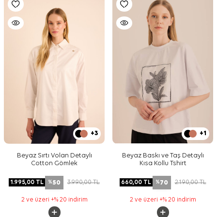
+3
+1
Beyaz Sırtı Volan Detaylı
Beyaz Baskı ve Taş Detaylı
Cotton Gömlek
Kısa Kollu Tshirt
50
70
1.995,00
TL
3.990,00
TL
660,00
TL
2.190,00
TL
%
%
2 ve üzeri +% 20 indirim
2 ve üzeri +% 20 indirim