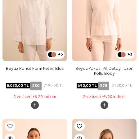
+3
+3
Beyaz Rahat Form Keten Bluz
Beyaz Yakası Pili Detaylı Uzun
Kollu Body
30
75
5.030,00
TL
7.190,00
TL
690,00
TL
2.790,00
TL
%
%
2 ve üzeri +% 20 indirim
2 ve üzeri +% 20 indirim