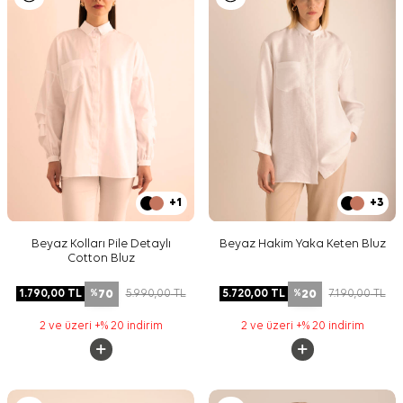
+1
+3
Beyaz Kolları Pile Detaylı
Beyaz Hakim Yaka Keten Bluz
Cotton Bluz
70
20
1.790,00
TL
5.990,00
TL
5.720,00
TL
7.190,00
TL
%
%
2 ve üzeri +% 20 indirim
2 ve üzeri +% 20 indirim