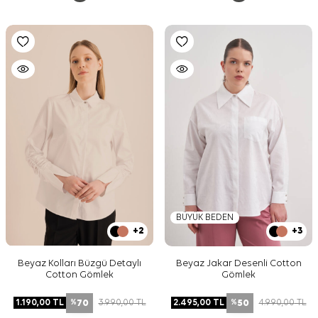
BÜYÜK BEDEN
+2
+3
Beyaz Kolları Büzgü Detaylı
Beyaz Jakar Desenli Cotton
Cotton Gömlek
Gömlek
70
50
1.190,00
TL
3.990,00
TL
2.495,00
TL
4.990,00
TL
%
%