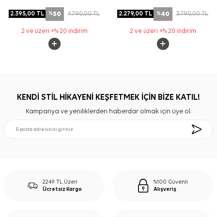
50
40
2.395,00
TL
4.790,00
TL
2.279,00
TL
3.790,00
TL
%
%
2 ve üzeri +% 20 indirim
2 ve üzeri +% 20 indirim
KENDİ STİL HİKAYENİ KEŞFETMEK İÇİN BİZE KATIL!
Kampanya ve yeniliklerden haberdar olmak için üye ol.
2249 TL Üzeri
%100 Güvenli
Ücretsiz Kargo
Alışveriş