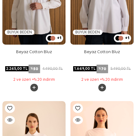
BÜYÜK BEDEN
BÜYÜK BEDEN
+1
+1
Beyaz Cotton Bluz
Beyaz Cotton Bluz
50
70
2.245,00
TL
4.490,00
TL
1.649,00
TL
5.490,00
TL
%
%
2 ve üzeri +% 20 indirim
2 ve üzeri +% 20 indirim