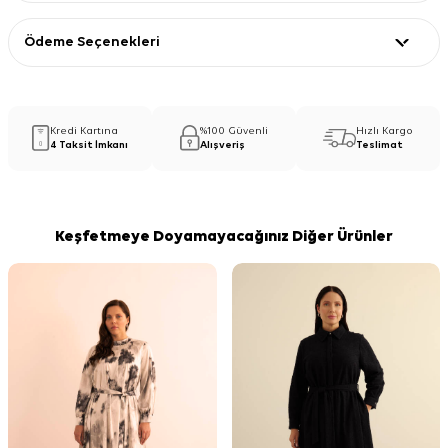
Ödeme Seçenekleri
Kredi Kartına
%100 Güvenli
Hızlı Kargo
4 Taksit İmkanı
Alışveriş
Teslimat
Keşfetmeye Doyamayacağınız Diğer Ürünler