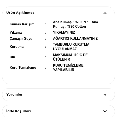
Ürün Açıklaması
Ana Kumaş : %10 PES, Ana
Kumaş Karışımı
:
Kumaş : %90 Cotton
Yıkama
:
YIKAMAYINIZ
Çamaşır Suyu
:
AĞARTICI KULLANMAYINIZ
TAMBURLU KURUTMA
Kurutma
:
UYGULANMAZ
MAKSİMUM 110°C DE
Ütü
:
ÜTÜLENİR
KURU TEMİZLEME
Kuru Temizleme
:
YAPILABİLİR
Yorumlar
İade Koşulları