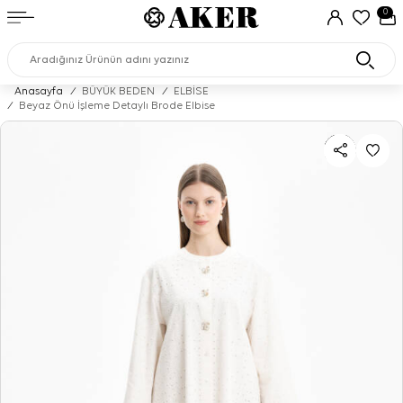
0
Anasayfa
/
BÜYÜK BEDEN
/
ELBİSE
/
Beyaz Önü İşleme Detaylı Brode Elbise