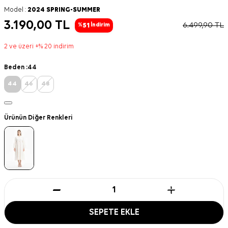
Model :
2024 SPRING-SUMMER
3.190,00
TL
6.499,90
TL
51
%
İndirim
2 ve üzeri +% 20 indirim
Beden :
44
44
46
48
Ürünün Diğer Renkleri
SEPETE EKLE