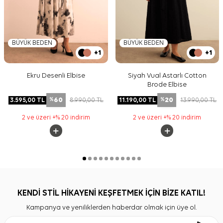
BÜYÜK BEDEN
BÜYÜK BEDEN
+1
+1
Ekru Desenli Elbise
Siyah Vual Astarlı Cotton
Brode Elbise
60
20
3.595,00
TL
8.990,00
TL
11.190,00
TL
13.990,00
TL
%
%
2 ve üzeri +% 20 indirim
2 ve üzeri +% 20 indirim
KENDİ STİL HİKAYENİ KEŞFETMEK İÇİN BİZE KATIL!
Kampanya ve yeniliklerden haberdar olmak için üye ol.