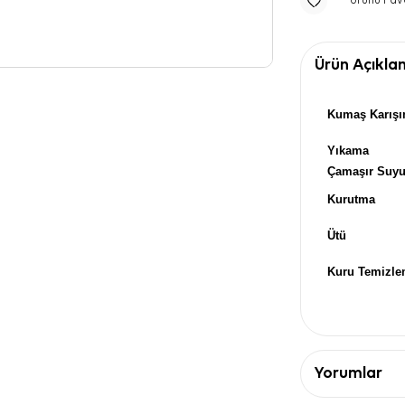
Ürünü Fav
Ürün Açıkla
Kumaş Karışı
Yıkama
Çamaşır Suy
Kurutma
Ütü
Kuru Temizl
Yorumlar