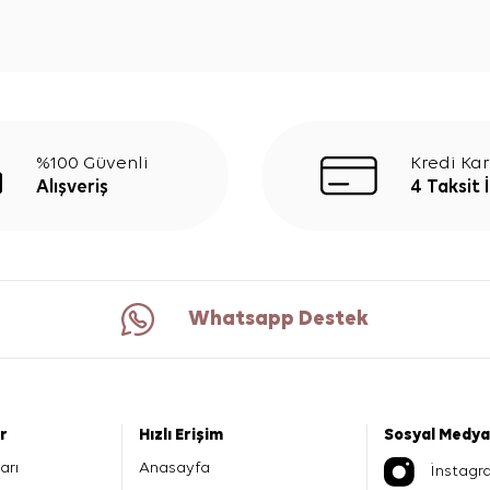
%100 Güvenli
Kredi Kar
Alışveriş
4 Taksit 
Whatsapp Destek
er
Hızlı Erişim
Sosyal Medya
arı
Anasayfa
İnstagr