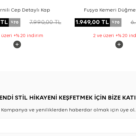
rnili Cep Detaylı Kap
Fuşya Kemeri Düğme 
Tencel Cotton K
TL
7.990,00
TL
1.949,00
TL
6
70
70
%
%
 üzeri +% 20 indirim
2 ve üzeri +% 20 in
ENDİ STİL HİKAYENİ KEŞFETMEK İÇİN BİZE KATI
Kampanya ve yeniliklerden haberdar olmak için üye ol.