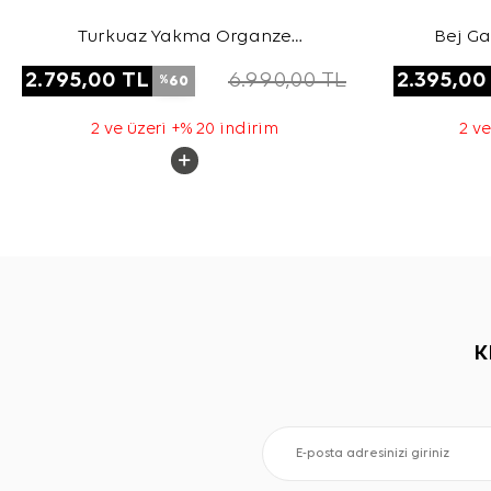
Turkuaz Yakma Organze
Bej Ga
Kumaştan Transparan Kap
2.795,00
TL
6.990,00
TL
2.395,00
60
%
2 ve üzeri +% 20 indirim
2 ve
K