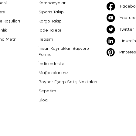
mesi
Kampanyalar
Facebo
esi
Sipariş Takip
Youtub
e Koşulları
Kargo Takip
Twitter
nlik
İade Talebi
ma Metni
İletişim
Linkedin
İnsan Kaynakları Başvuru
Pinteres
Formu
İndirimdekiler
Mağazalarımız
Boyner Eşarp Satış Noktaları
Sepetim
Blog