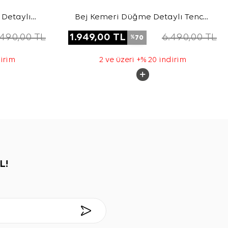
Detaylı
Bej Kemeri Düğme Detaylı Tencel
ap
Cotton Kap
.490,00
TL
1.949,00
TL
6.490,00
TL
70
%
dirim
2 ve üzeri +% 20 indirim
L!