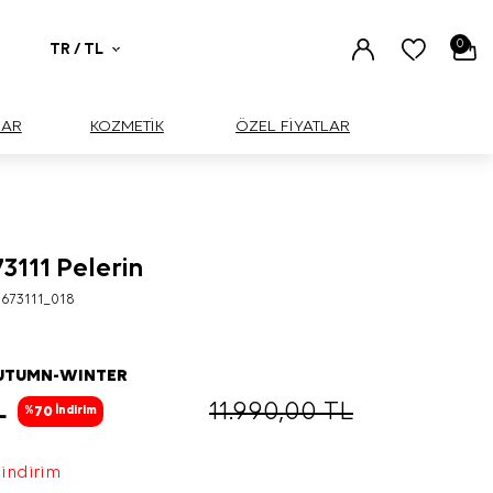
0
TR / TL
UAR
KOZMETİK
ÖZEL FİYATLAR
3111 Pelerin
673111_018
AUTUMN-WINTER
L
11.990,00
TL
70
%
İndirim
 indirim