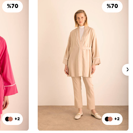
%
70
%
70
+2
+2