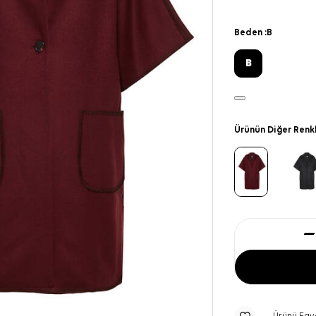
Beden :
B
B
Ürünün Diğer Renk