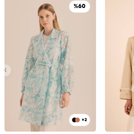
%
60
+2