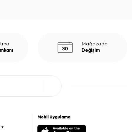
tına
Mağazada
İmkanı
Değişim
Mobil Uygulama
am