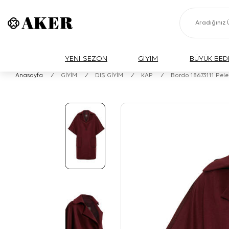
YENİ SEZON
GİYİM
BÜYÜK BED
Anasayfa
/
GİYİM
/
DIŞ GİYİM
/
KAP
/
Bordo 18673111 Pele