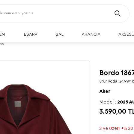
EN
EŞARP
ŞAL
ARANCIA
AKSES
rin
Bordo 1867
Ürün Kodu :
24AW18
Aker
Model :
2025 
3.590,00
T
2 ve üzeri +% 20