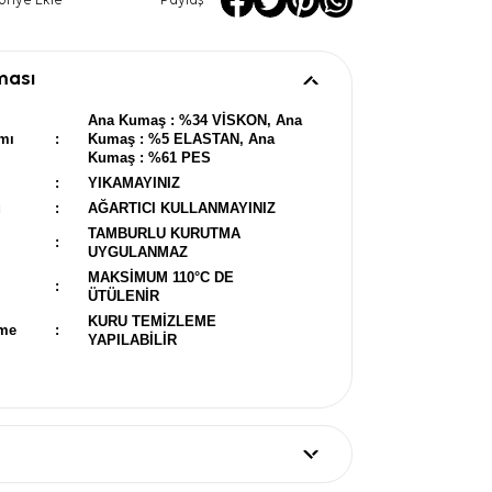
oriye Ekle
Paylaş
ması
Ana Kumaş : %34 VİSKON, Ana
mı
:
Kumaş : %5 ELASTAN, Ana
Kumaş : %61 PES
:
YIKAMAYINIZ
u
:
AĞARTICI KULLANMAYINIZ
TAMBURLU KURUTMA
:
UYGULANMAZ
MAKSİMUM 110°C DE
:
ÜTÜLENİR
KURU TEMİZLEME
eme
:
YAPILABİLİR