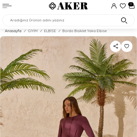
0
Anasayfa
/
GİYİM
/
ELBİSE
/
Bordo Bisiklet Yaka Elbise