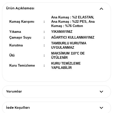
Ürün Açıklaması
Ana Kumaş : %2 ELASTAN,
Kumaş Karışımı
:
Ana Kumaş : %22 PES, Ana
Kumaş : %76 Cotton
Yıkama
:
YIKAMAYINIZ
Çamaşır Suyu
:
AĞARTICI KULLANMAYINIZ
TAMBURLU KURUTMA
Kurutma
:
UYGULANMAZ
MAKSİMUM 110°C DE
Ütü
:
ÜTÜLENİR
KURU TEMİZLEME
Kuru Temizleme
:
YAPILABİLİR
Yorumlar
İade Koşulları