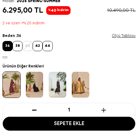
Model :
2026 SPRING-SUMMER
6.295,00
TL
10.490,00
TL
40
%
İndirim
2 ve üzeri +% 20 indirim
Beden :
36
Ölçü Tablosu
36
38
40
42
44
Ürünün Diğer Renkleri
SEPETE EKLE