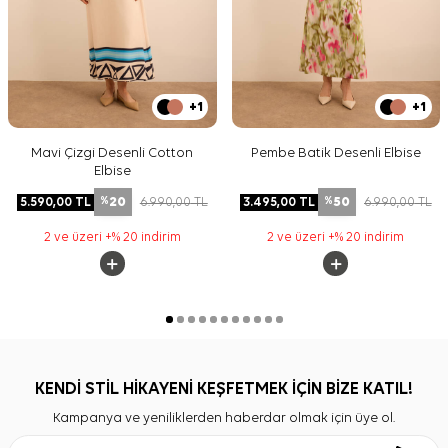
+1
+1
Mavi Çizgi Desenli Cotton
Pembe Batik Desenli Elbise
Elbise
20
50
5.590,00
TL
6.990,00
TL
3.495,00
TL
6.990,00
TL
%
%
2 ve üzeri +% 20 indirim
2 ve üzeri +% 20 indirim
KENDİ STİL HİKAYENİ KEŞFETMEK İÇİN BİZE KATIL!
Kampanya ve yeniliklerden haberdar olmak için üye ol.