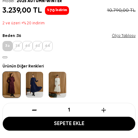
Model :
2025 AUTUMN-WINTER
3.239,00
TL
10.790,00
TL
70
%
İndirim
2 ve üzeri +% 20 indirim
Beden :
36
Ölçü Tablosu
36
38
40
42
44
Ürünün Diğer Renkleri
SEPETE EKLE