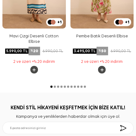
+1
+1
Mavi Çizgi Desenli Cotton
Pembe Batik Desenli Elbise
Elbise
20
50
5.590,00
TL
6.990,00
TL
3.495,00
TL
6.990,00
TL
%
%
2 ve üzeri +% 20 indirim
2 ve üzeri +% 20 indirim
KENDİ STİL HİKAYENİ KEŞFETMEK İÇİN BİZE KATIL!
Kampanya ve yeniliklerden haberdar olmak için üye ol.