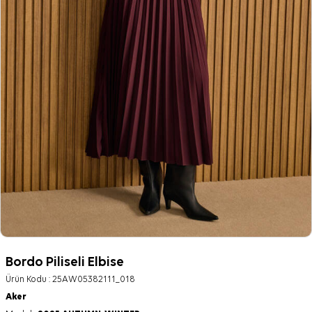
Bordo Piliseli Elbise
Ürün Kodu :
25AW05382111_018
Aker