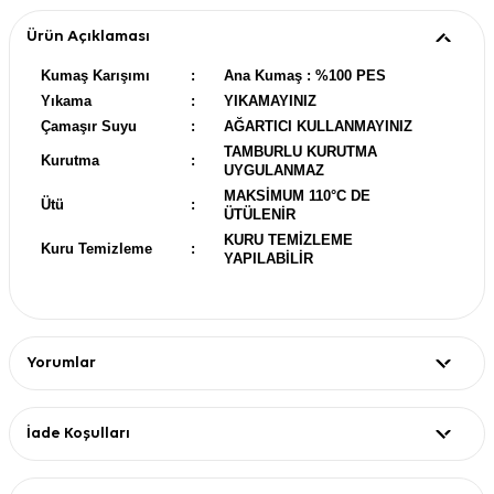
Ürün Açıklaması
Kumaş Karışımı
:
Ana Kumaş : %100 PES
Yıkama
:
YIKAMAYINIZ
Çamaşır Suyu
:
AĞARTICI KULLANMAYINIZ
TAMBURLU KURUTMA
Kurutma
:
UYGULANMAZ
MAKSİMUM 110°C DE
Ütü
:
ÜTÜLENİR
KURU TEMİZLEME
Kuru Temizleme
:
YAPILABİLİR
Yorumlar
İade Koşulları