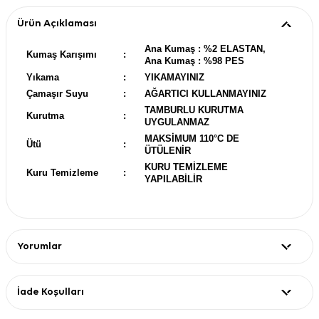
Ürün Açıklaması
Ana Kumaş : %2 ELASTAN,
Kumaş Karışımı
:
Ana Kumaş : %98 PES
Yıkama
:
YIKAMAYINIZ
Çamaşır Suyu
:
AĞARTICI KULLANMAYINIZ
TAMBURLU KURUTMA
Kurutma
:
UYGULANMAZ
MAKSİMUM 110°C DE
Ütü
:
ÜTÜLENİR
KURU TEMİZLEME
Kuru Temizleme
:
YAPILABİLİR
Yorumlar
İade Koşulları