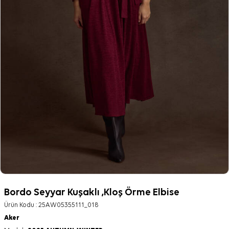
Bordo Seyyar Kuşaklı ,Kloş Örme Elbise
Ürün Kodu :
25AW05355111_018
Aker