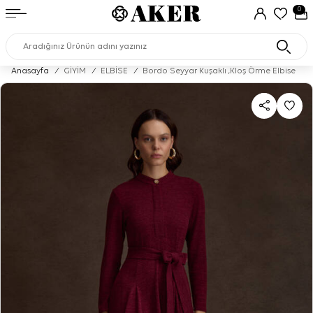
0
Anasayfa
/
GİYİM
/
ELBİSE
/
Bordo Seyyar Kuşaklı ,Kloş Örme Elbise