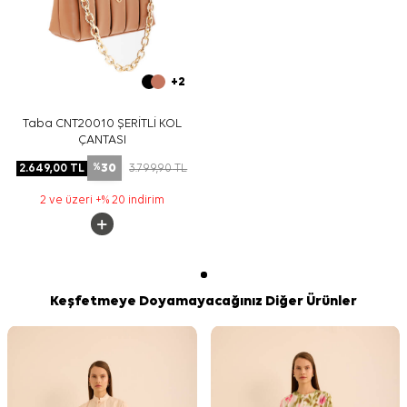
+2
Taba CNT20010 ŞERİTLİ KOL
ÇANTASI
30
2.649,00
TL
3.799,90
TL
%
2 ve üzeri +% 20 indirim
Keşfetmeye Doyamayacağınız Diğer Ürünler