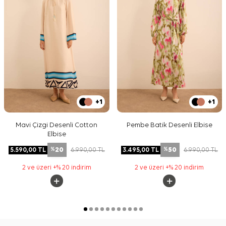
+1
+1
Mavi Çizgi Desenli Cotton
Pembe Batik Desenli Elbise
Elbise
20
50
5.590,00
TL
6.990,00
TL
3.495,00
TL
6.990,00
TL
%
%
2 ve üzeri +% 20 indirim
2 ve üzeri +% 20 indirim