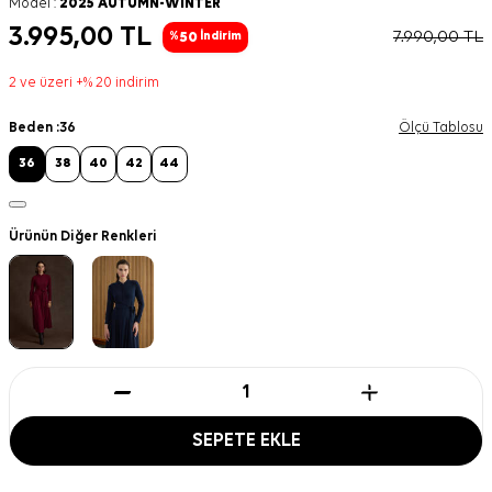
Model :
2025 AUTUMN-WINTER
3.995,00
TL
7.990,00
TL
50
%
İndirim
2 ve üzeri +% 20 indirim
Beden :
36
Ölçü Tablosu
36
38
40
42
44
Ürünün Diğer Renkleri
SEPETE EKLE