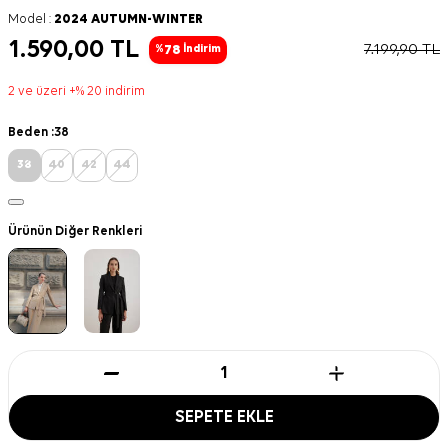
Model :
2024 AUTUMN-WINTER
1.590,00
TL
7.199,90
TL
78
%
İndirim
2 ve üzeri +% 20 indirim
Beden :
38
38
40
42
44
Ürünün Diğer Renkleri
SEPETE EKLE