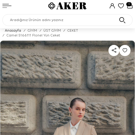
0
Anasayfa
/
GİYİM
/
ÜST GİYİM
/
CEKET
/
Camel 5166111 Flonel Yün Ceket