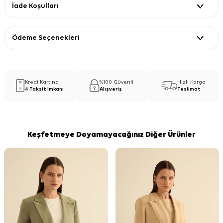
İade Koşulları
Ödeme Seçenekleri
Kredi Kartına
%100 Güvenli
Hızlı Kargo
4 Taksit İmkanı
Alışveriş
Teslimat
Keşfetmeye Doyamayacağınız Diğer Ürünler