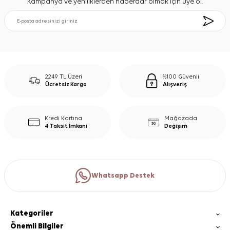
Kampanya ve yeniliklerden haberdar olmak için üye ol.
2249 TL Üzeri
%100 Güvenli
Ücretsiz Kargo
Alışveriş
Kredi Kartına
Mağazada
4 Taksit İmkanı
Değişim
Whatsapp Destek
Kategoriler
Önemli Bilgiler