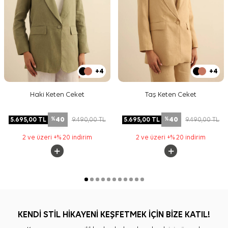
+4
+4
Haki Keten Ceket
Taş Keten Ceket
40
40
5.695,00
TL
9.490,00
TL
5.695,00
TL
9.490,00
TL
%
%
2 ve üzeri +% 20 indirim
2 ve üzeri +% 20 indirim
KENDİ STİL HİKAYENİ KEŞFETMEK İÇİN BİZE KATIL!