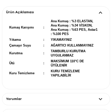
Ürün Açıklaması
Ana Kumaş : %3 ELASTAN,
Ana Kumaş : %34 VİSKON,
Kumaş Karışımı
:
Ana Kumaş : %63 PES, Astar1
: %100 PES
Yıkama
:
YIKAMAYINIZ
Çamaşır Suyu
:
AĞARTICI KULLANMAYINIZ
TAMBURLU KURUTMA
Kurutma
:
UYGULANMAZ
MAKSİMUM 110°C DE
Ütü
:
ÜTÜLENİR
KURU TEMİZLEME
Kuru Temizleme
:
YAPILABİLİR
Yorumlar