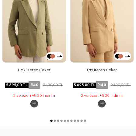
+4
+4
Haki Keten Ceket
Taş Keten Ceket
40
40
5.695,00
TL
9.490,00
TL
5.695,00
TL
9.490,00
TL
%
%
2 ve üzeri +% 20 indirim
2 ve üzeri +% 20 indirim