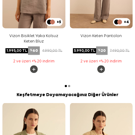
+5
+4
Vizon Bisiklet Yaka Kolsuz
Vizon Keten Pantolon
Keten Bluz
60
20
1.995,00
TL
4.990,00
TL
5.990,00
TL
7.490,00
TL
%
%
2 ve üzeri +% 20 indirim
2 ve üzeri +% 20 indirim
Keşfetmeye Doyamayacağınız Diğer Ürünler