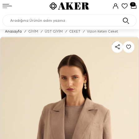
0
Anasayfa
/
GİYİM
/
ÜST GİYİM
/
CEKET
/
Vizon Keten Ceket