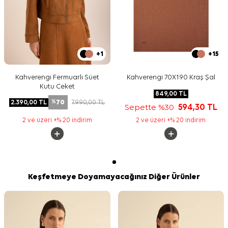
+1
+15
Kahverengi Fermuarlı Süet
Kahverengi 70X190 Kraş Şal
Kutu Ceket
849,00
TL
70
2.390,00
TL
7.990,00
TL
%
Sepette %30
594,30
TL
2 ve üzeri +% 20 indirim
2 ve üzeri +% 20 indirim
Keşfetmeye Doyamayacağınız Diğer Ürünler