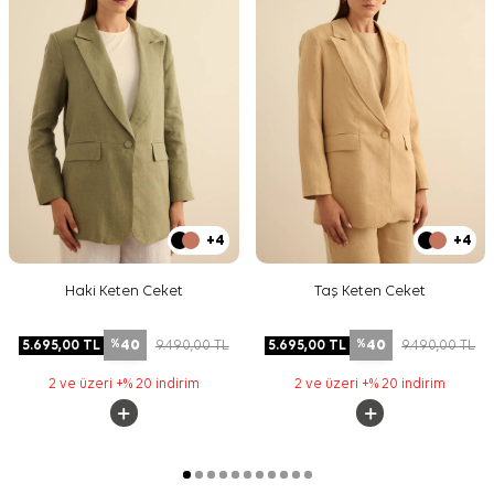
+4
+4
Haki Keten Ceket
Taş Keten Ceket
40
40
5.695,00
TL
9.490,00
TL
5.695,00
TL
9.490,00
TL
%
%
2 ve üzeri +% 20 indirim
2 ve üzeri +% 20 indirim