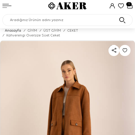
0
Anasayfa
/
GİYİM
/
ÜST GİYİM
/
CEKET
/
Kahverengi Oversize Süet Ceket