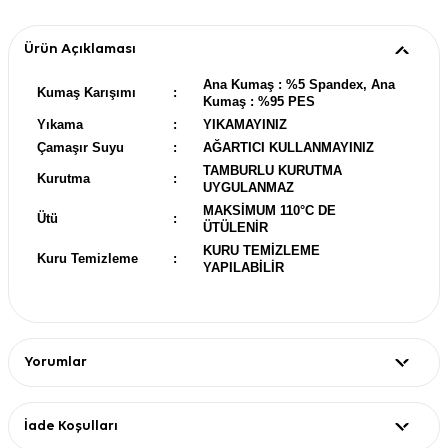
Ürün Açıklaması
Ana Kumaş : %5 Spandex, Ana
Kumaş Karışımı
:
Kumaş : %95 PES
Yıkama
:
YIKAMAYINIZ
Çamaşır Suyu
:
AĞARTICI KULLANMAYINIZ
TAMBURLU KURUTMA
Kurutma
:
UYGULANMAZ
MAKSİMUM 110°C DE
Ütü
:
ÜTÜLENİR
KURU TEMİZLEME
Kuru Temizleme
:
YAPILABİLİR
Yorumlar
İade Koşulları