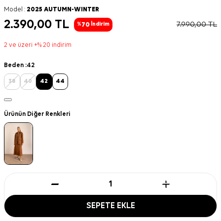
Model :
2025 AUTUMN-WINTER
2.390,00
TL
7.990,00
TL
70
%
İndirim
2 ve üzeri +% 20 indirim
Beden :
42
38
40
42
44
Ürünün Diğer Renkleri
SEPETE EKLE