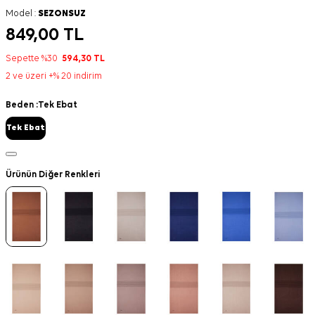
Model :
SEZONSUZ
849,00
TL
Sepette %30
594,30
TL
2 ve üzeri +% 20 indirim
Beden :
Tek Ebat
Tek Ebat
Ürünün Diğer Renkleri