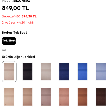
Model :
SEZONSUZ
849,00
TL
Sepette %30
594,30
TL
2 ve üzeri +% 20 indirim
Beden :
Tek Ebat
Tek Ebat
Ürünün Diğer Renkleri