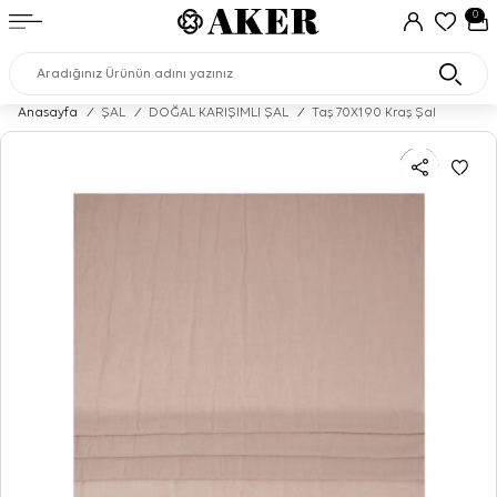
0
Anasayfa
/
ŞAL
/
DOĞAL KARIŞIMLI ŞAL
/
Taş 70X190 Kraş Şal