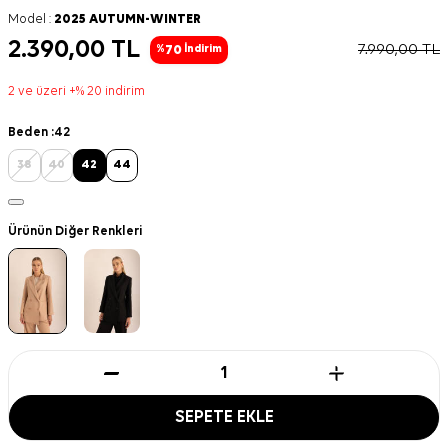
Model :
2025 AUTUMN-WINTER
2.390,00
TL
7.990,00
TL
70
%
İndirim
2 ve üzeri +% 20 indirim
Beden :
42
38
40
42
44
Ürünün Diğer Renkleri
SEPETE EKLE