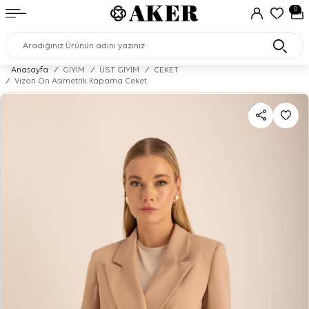
0
Anasayfa
/
GİYİM
/
ÜST GİYİM
/
CEKET
/
Vizon Ön Asimetrik Kapama Ceket