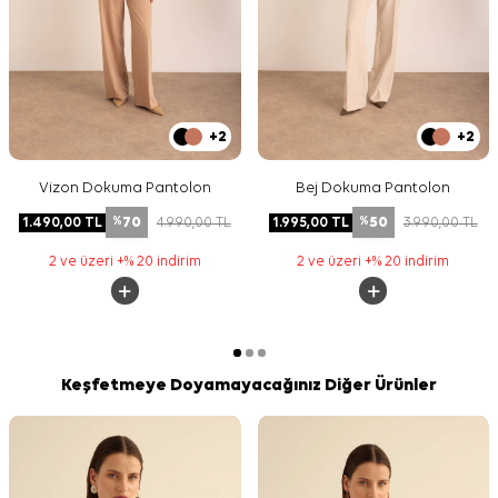
+2
+2
Vizon Dokuma Pantolon
Bej Dokuma Pantolon
70
50
1.490,00
TL
4.990,00
TL
1.995,00
TL
3.990,00
TL
%
%
2 ve üzeri +% 20 indirim
2 ve üzeri +% 20 indirim
Keşfetmeye Doyamayacağınız Diğer Ürünler