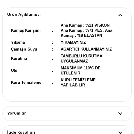
Ürün Açıklaması
Ana Kumaş : %21 VİSKON,
Kumaş Karışımı
:
Ana Kumaş : %71 PES, Ana
Kumaş : %8 ELASTAN
Yıkama
:
YIKAMAYINIZ
Çamaşır Suyu
:
AĞARTICI KULLANMAYINIZ
TAMBURLU KURUTMA
Kurutma
:
UYGULANMAZ
MAKSİMUM 110°C DE
Ütü
:
ÜTÜLENİR
KURU TEMİZLEME
Kuru Temizleme
:
YAPILABİLİR
Yorumlar
İade Koşulları