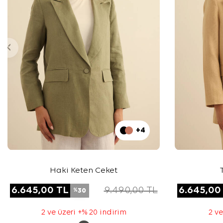
+4
Haki Keten Ceket
6.645,00
TL
9.490,00
TL
6.645,00
30
%
2 ve üzeri +% 20 indirim
2 ve