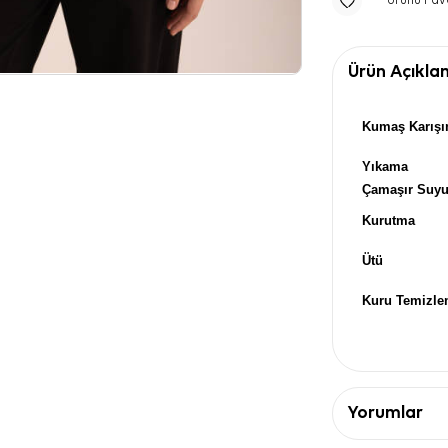
Ürünü Fav
Ürün Açıkla
Kumaş Karışı
Yıkama
Çamaşır Suy
Kurutma
Ütü
Kuru Temizl
Yorumlar