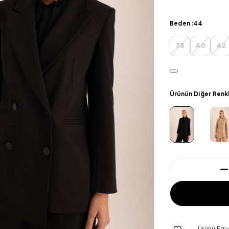
Beden :
44
38
40
42
Ürünün Diğer Renk