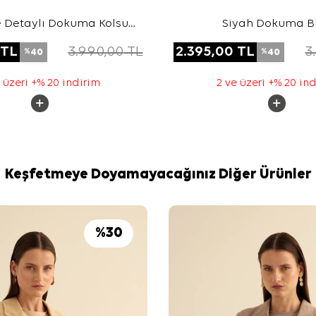
e Detaylı Dokuma Kolsuz
Siyah Dokuma B
Bluz
TL
3.990,00
TL
2.395,00
TL
3
40
40
%
%
 üzeri +% 20 indirim
2 ve üzeri +% 20 in
Keşfetmeye Doyamayacağınız Diğer Ürünler
%
30