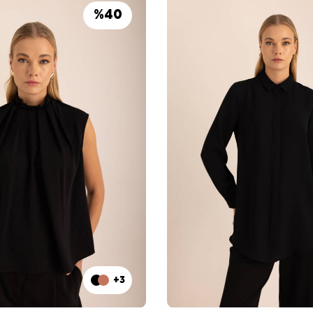
%
40
+3