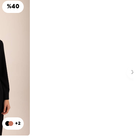
%
40
+2