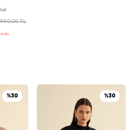
luz
.990,00
TL
dirim
%
30
%
30