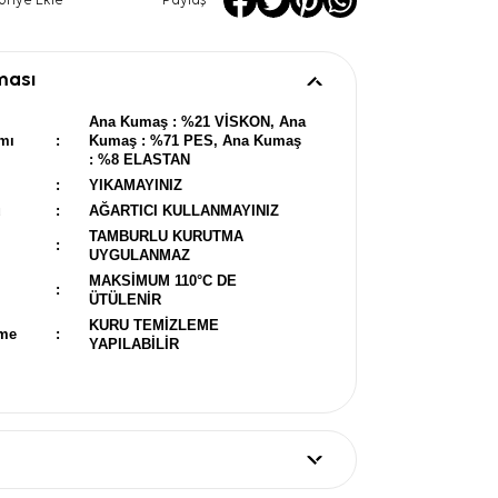
oriye Ekle
Paylaş
ması
Ana Kumaş : %21 VİSKON, Ana
mı
:
Kumaş : %71 PES, Ana Kumaş
: %8 ELASTAN
:
YIKAMAYINIZ
u
:
AĞARTICI KULLANMAYINIZ
TAMBURLU KURUTMA
:
UYGULANMAZ
MAKSİMUM 110°C DE
:
ÜTÜLENİR
KURU TEMİZLEME
eme
:
YAPILABİLİR