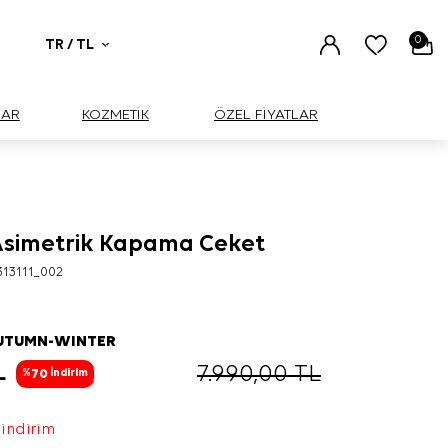
0
TR / TL
UAR
KOZMETİK
ÖZEL FİYATLAR
Asimetrik Kapama Ceket
313111_002
AUTUMN-WINTER
L
7.990,00
TL
70
%
İndirim
 indirim