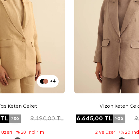
+4
Taş Keten Ceket
Vizon Keten Cek
TL
9.490,00
TL
6.645,00
TL
9
30
30
%
%
 üzeri +% 20 indirim
2 ve üzeri +% 20 in