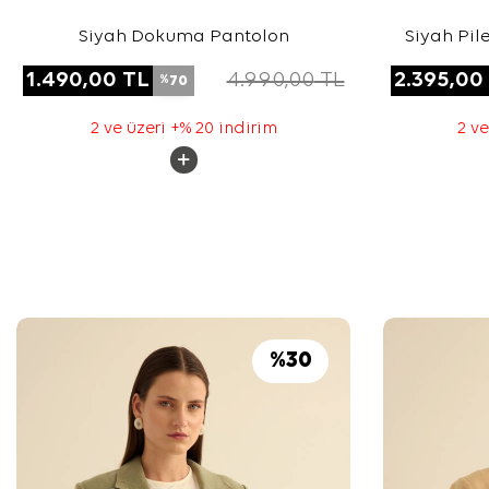
Siyah Dokuma Pantolon
Siyah Pil
1.490,00
TL
4.990,00
TL
2.395,00
70
%
2 ve üzeri +% 20 indirim
2 ve
%
30