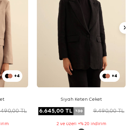
+4
+4
et
Siyah Keten Ceket
.490,00
TL
6.645,00
TL
9.490,00
TL
30
%
dirim
2 ve üzeri +% 20 indirim