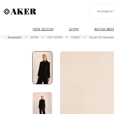
YENİ SEZON
GİYİM
BÜYÜK BED
Anasayfa
/
GİYİM
/
ÜST GİYİM
/
CEKET
/
Siyah Ön Asimet