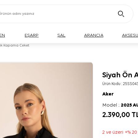
EN
EŞARP
ŞAL
ARANCIA
AKSES
rik Kapama Ceket
Siyah Ön 
Ürün Kodu :
25SS04
Aker
Model :
2025 
2.390,00
T
2 ve üzeri +% 20