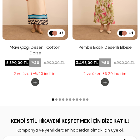
+1
+1
Mavi Çizgi Desenli Cotton
Pembe Batik Desenli Elbise
Elbise
20
50
5.590,00
TL
6.990,00
TL
3.495,00
TL
6.990,00
TL
%
%
2 ve üzeri +% 20 indirim
2 ve üzeri +% 20 indirim
KENDİ STİL HİKAYENİ KEŞFETMEK İÇİN BİZE KATIL!
Kampanya ve yeniliklerden haberdar olmak için üye ol.