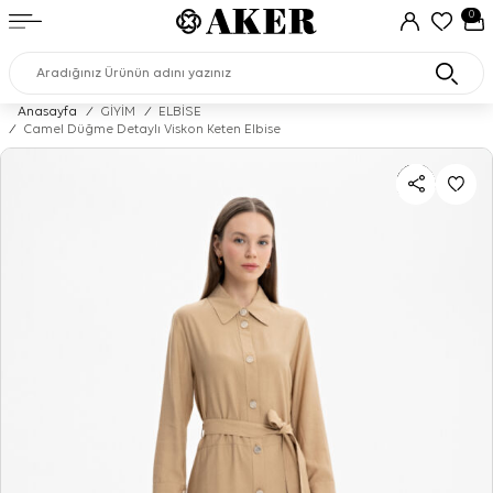
0
Anasayfa
/
GİYİM
/
ELBİSE
/
Camel Düğme Detaylı Viskon Keten Elbise