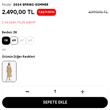
Model :
2024 SPRING-SUMMER
2.490,00
TL
4.999,90
TL
50
%
İndirim
2 ve üzeri +% 20 indirim
Beden :
38
38
40
42
44
Ürünün Diğer Renkleri
SEPETE EKLE