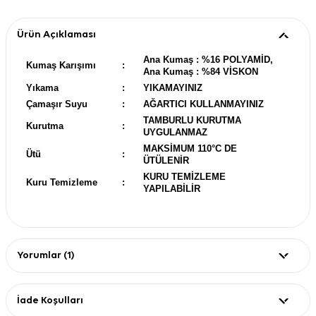
Ürün Açıklaması
Ana Kumaş : %16 POLYAMİD,
Kumaş Karışımı
:
Ana Kumaş : %84 VİSKON
Yıkama
:
YIKAMAYINIZ
Çamaşır Suyu
:
AĞARTICI KULLANMAYINIZ
TAMBURLU KURUTMA
Kurutma
:
UYGULANMAZ
MAKSİMUM 110°C DE
Ütü
:
ÜTÜLENİR
KURU TEMİZLEME
Kuru Temizleme
:
YAPILABİLİR
Yorumlar (1)
İade Koşulları