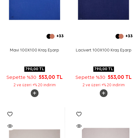
+33
+33
Mavi 100X100 Kraş Eşarp
Lacivert 100X100 Kraş Eşarp
790,00
TL
790,00
TL
Sepette %30
553,00
TL
Sepette %30
553,00
TL
2 ve üzeri +% 20 indirim
2 ve üzeri +% 20 indirim