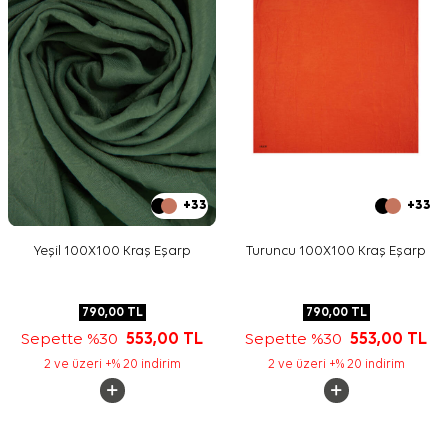
+33
+33
Yeşil 100X100 Kraş Eşarp
Turuncu 100X100 Kraş Eşarp
790,00
TL
790,00
TL
Sepette %30
553,00
TL
Sepette %30
553,00
TL
2 ve üzeri +% 20 indirim
2 ve üzeri +% 20 indirim