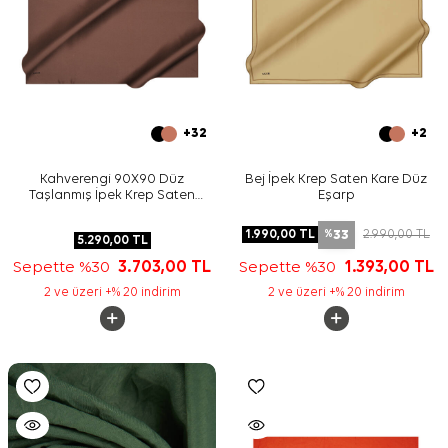
+32
+2
Kahverengi 90X90 Düz
Bej İpek Krep Saten Kare Düz
Taşlanmış İpek Krep Saten
Eşarp
Eşarp
33
1.990,00
TL
2.990,00
TL
%
5.290,00
TL
Sepette %30
3.703,00
TL
Sepette %30
1.393,00
TL
2 ve üzeri +% 20 indirim
2 ve üzeri +% 20 indirim