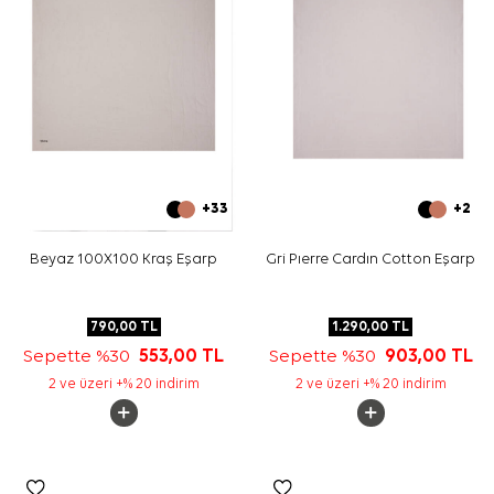
+33
+2
Beyaz 100X100 Kraş Eşarp
Gri Pıerre Cardın Cotton Eşarp
790,00
TL
1.290,00
TL
Sepette %30
553,00
TL
Sepette %30
903,00
TL
2 ve üzeri +% 20 indirim
2 ve üzeri +% 20 indirim