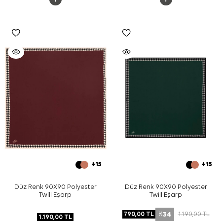
+15
+15
Düz Renk 90X90 Polyester
Düz Renk 90X90 Polyester
Twill Eşarp
Twill Eşarp
34
790,00
TL
1.190,00
TL
%
1.190,00
TL