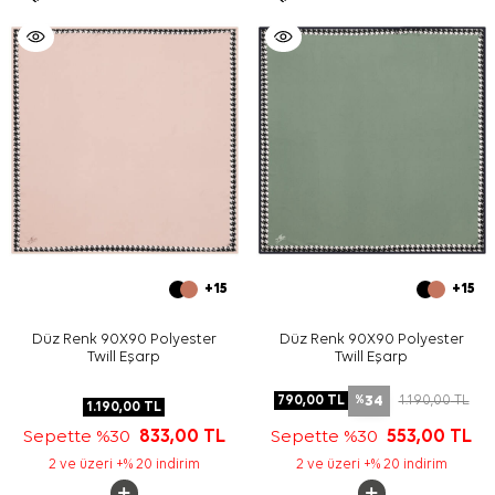
+15
+15
Düz Renk 90X90 Polyester
Düz Renk 90X90 Polyester
Twill Eşarp
Twill Eşarp
34
790,00
TL
1.190,00
TL
%
1.190,00
TL
Sepette %30
833,00
TL
Sepette %30
553,00
TL
2 ve üzeri +% 20 indirim
2 ve üzeri +% 20 indirim