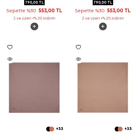
790,00
TL
790,00
TL
Sepette %30
553,00
TL
Sepette %30
553,00
TL
2 ve üzeri +% 20 indirim
2 ve üzeri +% 20 indirim
+33
+33