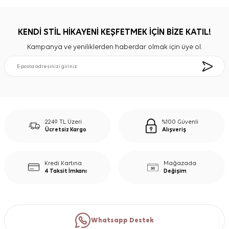
KENDİ STİL HİKAYENİ KEŞFETMEK İÇİN BİZE KATIL!
Kampanya ve yeniliklerden haberdar olmak için üye ol.
2249 TL Üzeri
%100 Güvenli
Ücretsiz Kargo
Alışveriş
Kredi Kartına
Mağazada
4 Taksit İmkanı
Değişim
Whatsapp Destek