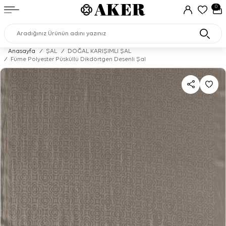
0
Anasayfa
/
ŞAL
/
DOĞAL KARIŞIMLI ŞAL
/
Füme Polyester Püsküllü Dikdörtgen Desenli Şal