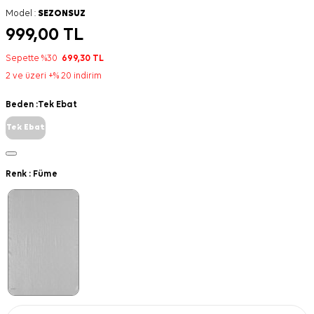
Model :
SEZONSUZ
999,00
TL
Sepette %30
699,30
TL
2 ve üzeri +% 20 indirim
Beden :
Tek Ebat
Tek Ebat
Renk :
Füme