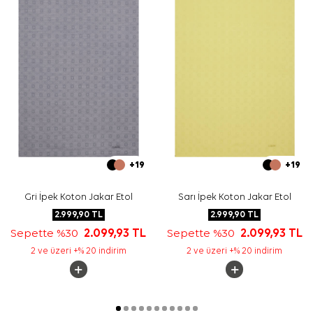
Yıkama ve bakım için ürün etiketindeki talimatları
izleyiniz. İpek ve hassas eşarpların bakımında, elde
hassas temizlik gerektiren durumlar için
Aker İpek Eşarp
Şampuanı
tercih edebilirsiniz.
Sıkça Sorulan Sorular
Bu şalın kumaş kalitesi nedir?
Füme renk hangi kıyafetlerle uyumludur?
Füme Polyester Püsküllü Dikdörtgen Desenli Şal nasıl
bağlanabilir?
Şalın görünümünde hangi desen öne çıkar?
+19
+19
Gri İpek Koton Jakar Etol
Sarı İpek Koton Jakar Etol
2.999,90
TL
2.999,90
TL
Sepette %30
2.099,93
TL
Sepette %30
2.099,93
TL
2 ve üzeri +% 20 indirim
2 ve üzeri +% 20 indirim