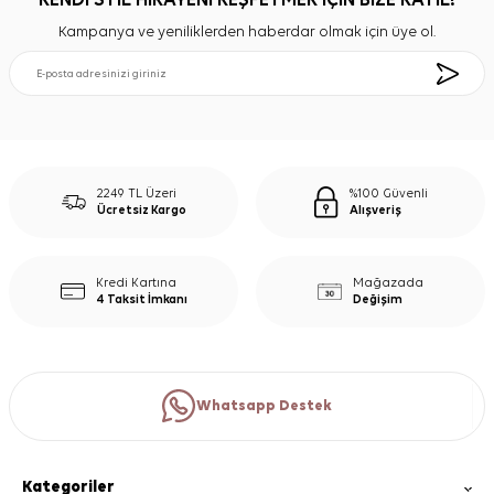
KENDİ STİL HİKAYENİ KEŞFETMEK İÇİN BİZE KATIL!
Kampanya ve yeniliklerden haberdar olmak için üye ol.
2249 TL Üzeri
%100 Güvenli
Ücretsiz Kargo
Alışveriş
Kredi Kartına
Mağazada
4 Taksit İmkanı
Değişim
Whatsapp Destek
Kategoriler