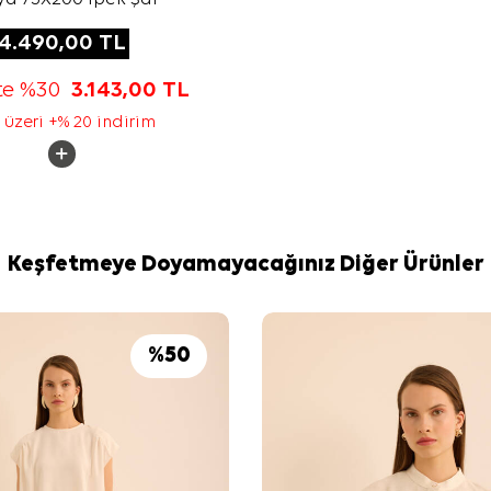
4.490,00
TL
te %30
3.143,00
TL
 üzeri +% 20 indirim
Keşfetmeye Doyamayacağınız Diğer Ürünler
%
50