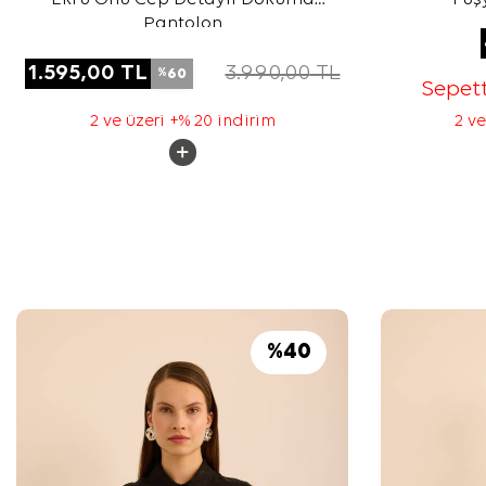
Pantolon
1.595,00
TL
3.990,00
TL
60
%
Sepet
2 ve üzeri +% 20 indirim
2 ve
%
40