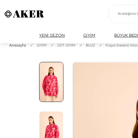
YENİ SEZON
GİYİM
BÜYÜK BED
Anasayfa
/
GİYİM
/
ÜST GİYİM
/
BLUZ
/
Fuşya Desenli Visc