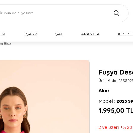
EN
EŞARP
ŞAL
ARANCIA
AKSES
on Bluz
Fuşya Dese
Ürün Kodu :
25SS02
Aker
Model :
2025 S
1.995,00
T
2 ve üzeri +% 20