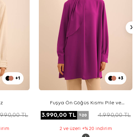
+1
+3
uz
Fuşya Ön Göğüs Kısmı Pile ve
Parça Detaylı Bluz
.990,00
TL
3.990,00
TL
4.990,00
TL
20
%
dirim
2 ve üzeri +% 20 indirim