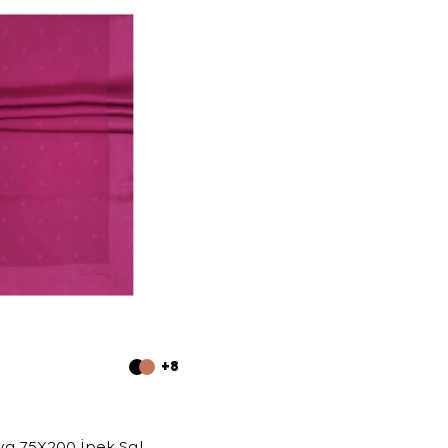
+8
ya 75X200 İpek Şal