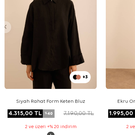
+3
Siyah Rahat Form Keten Bluz
Ekru O
Do
4.315,00
TL
7.190,00
TL
1.995,00
40
%
2 ve üzeri +% 20 indirim
2 ve