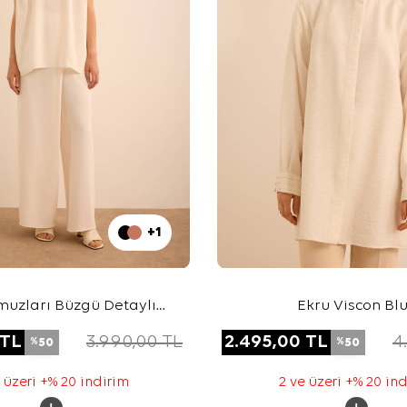
+1
muzları Büzgü Detaylı
Ekru Viscon Bl
kuma Kolsuz Bluz
TL
3.990,00
TL
2.495,00
TL
4
50
50
%
%
 üzeri +% 20 indirim
2 ve üzeri +% 20 in