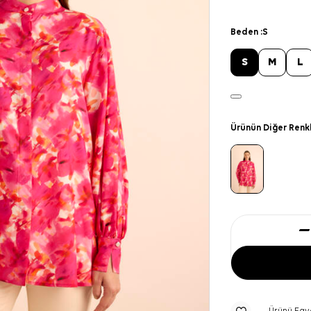
Beden :
S
S
M
L
Ürünün Diğer Renk