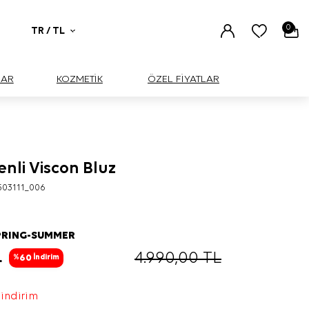
0
TR / TL
UAR
KOZMETİK
ÖZEL FİYATLAR
nli Viscon Bluz
503111_006
PRING-SUMMER
L
4.990,00
TL
60
%
İndirim
 indirim