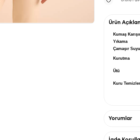
Ürünü Fav
Ürün Açıkla
Kumaş Karışı
Yıkama
Çamaşır Suy
Kurutma
Ütü
Kuru Temizl
Yorumlar
İade Koşulla