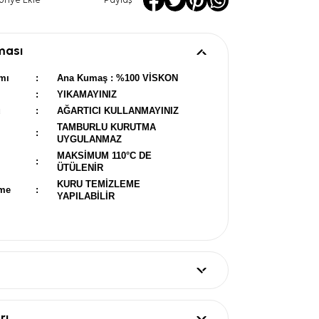
oriye Ekle
Paylaş
ması
mı
:
Ana Kumaş : %100 VİSKON
:
YIKAMAYINIZ
u
:
AĞARTICI KULLANMAYINIZ
TAMBURLU KURUTMA
:
UYGULANMAZ
MAKSİMUM 110°C DE
:
ÜTÜLENİR
KURU TEMİZLEME
eme
:
YAPILABİLİR
rı