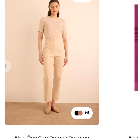
+5
Ekru Önü Cep Detaylı Dokuma
Fuş