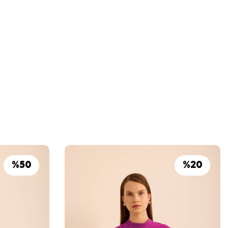
%
50
%
20