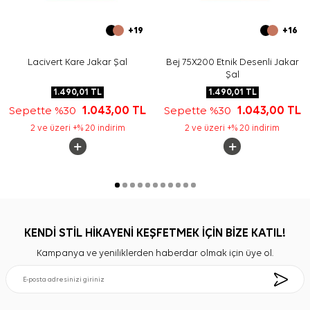
+19
+16
Lacivert Kare Jakar Şal
Bej 75X200 Etnik Desenli Jakar
Şal
1.490,01
TL
1.490,01
TL
Sepette %30
1.043,00
TL
Sepette %30
1.043,00
TL
2 ve üzeri +% 20 indirim
2 ve üzeri +% 20 indirim
KENDİ STİL HİKAYENİ KEŞFETMEK İÇİN BİZE KATIL!
Kampanya ve yeniliklerden haberdar olmak için üye ol.