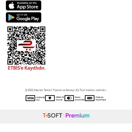
© 2025 Akerler Tekstil Ticaret ve Sanayi A.Ş. Tüm hakları saklıdır.