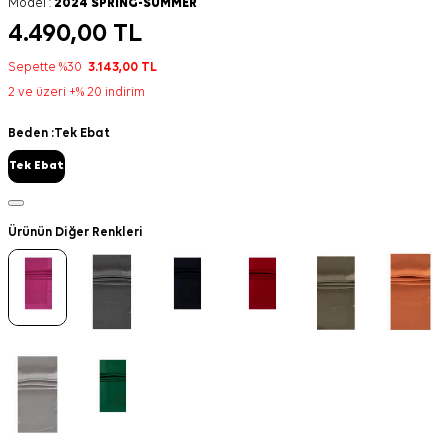
Model :
2024 SPRING-SUMMER
4.490,00
TL
Sepette %30
3.143,00
TL
2 ve üzeri +% 20 indirim
Beden :
Tek Ebat
Tek Ebat
Ürünün Diğer Renkleri