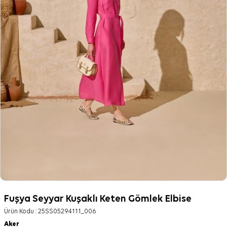
Fuşya Seyyar Kuşaklı Keten Gömlek Elbise
Ürün Kodu :
25SS05294111_006
Aker