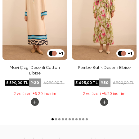
+1
+1
Mavi Çizgi Desenli Cotton
Pembe Batik Desenli Elbise
Elbise
20
50
5.590,00
TL
6.990,00
TL
3.495,00
TL
6.990,00
TL
%
%
2 ve üzeri +% 20 indirim
2 ve üzeri +% 20 indirim