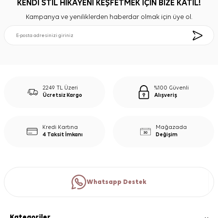
KENDİ STİL HİKAYENİ KEŞFETMEK İÇİN BİZE KATIL!
Kampanya ve yeniliklerden haberdar olmak için üye ol.
2249 TL Üzeri
%100 Güvenli
Ücretsiz Kargo
Alışveriş
Kredi Kartına
Mağazada
4 Taksit İmkanı
Değişim
Whatsapp Destek
Kategoriler