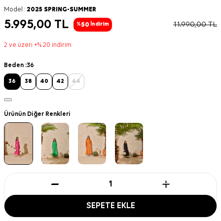
Model :
2025 SPRING-SUMMER
5.995,00
TL
11.990,00
TL
50
%
İndirim
2 ve üzeri +% 20 indirim
Beden :
36
36
38
40
42
44
Ürünün Diğer Renkleri
SEPETE EKLE