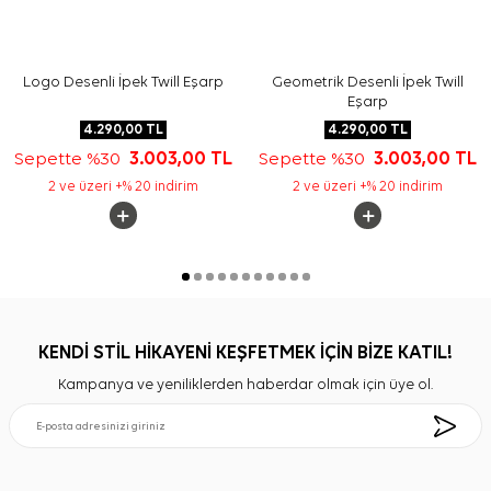
Logo Desenli İpek Twill Eşarp
Geometrik Desenli İpek Twill
Eşarp
4.290,00
TL
4.290,00
TL
Sepette %30
3.003,00
TL
Sepette %30
3.003,00
TL
2 ve üzeri +% 20 indirim
2 ve üzeri +% 20 indirim
KENDİ STİL HİKAYENİ KEŞFETMEK İÇİN BİZE KATIL!
Kampanya ve yeniliklerden haberdar olmak için üye ol.