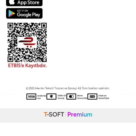
© 2025 Akerler Tekstil Ticaret ve Sanayi A.Ş. Tüm hakları saklıdır.