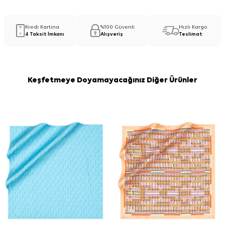
Kredi Kartına
%100 Güvenli
Hızlı Kargo
4 Taksit İmkanı
Alışveriş
Teslimat
Keşfetmeye Doyamayacağınız Diğer Ürünler