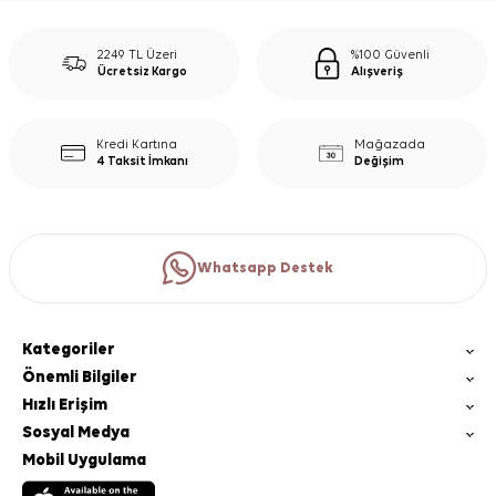
2249 TL Üzeri
%100 Güvenli
Ücretsiz Kargo
Alışveriş
Kredi Kartına
Mağazada
4 Taksit İmkanı
Değişim
Whatsapp Destek
Kategoriler
Önemli Bilgiler
Hızlı Erişim
Sosyal Medya
Mobil Uygulama