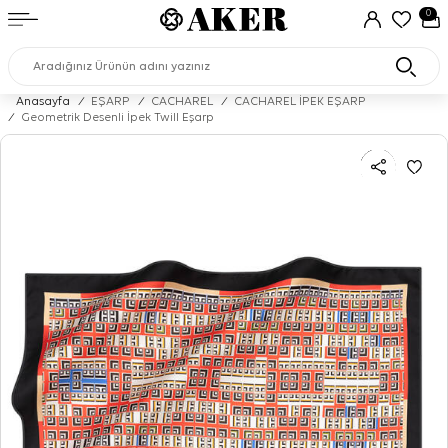
0
Anasayfa
/
EŞARP
/
CACHAREL
/
CACHAREL İPEK EŞARP
/
Geometrik Desenli İpek Twill Eşarp