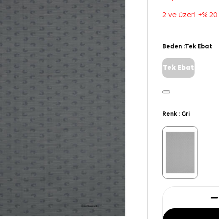
2 ve üzeri +% 20
Beden :
Tek Ebat
Tek Ebat
Renk :
Gri