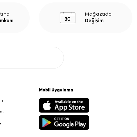
tına
Mağazada
İmkanı
Değişim
Mobil Uygulama
am
ok
e