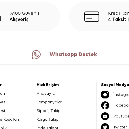
%100 Güvenli
Kredi Kar
Alışveriş
4 Taksit 
Whatsapp Destek
er
Hızlı Erişim
Sosyal Medya
arı
Anasayfa
İnstagr
mesi
Kampanyalar
Facebo
esi
Sipariş Takip
Youtub
e Koşulları
Kargo Takip
Twitter
nlik
İade Talebi