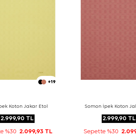
+19
İpek Koton Jakar Etol
Somon İpek Koton Jak
2.999,90
TL
2.999,90
TL
te %30
2.099,93
TL
Sepette %30
2.09