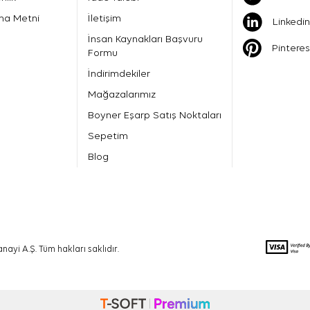
ma Metni
İletişim
Linkedin
İnsan Kaynakları Başvuru
Pinteres
Formu
İndirimdekiler
Mağazalarımız
Boyner Eşarp Satış Noktaları
Sepetim
Blog
nayi A.Ş. Tüm hakları saklıdır.