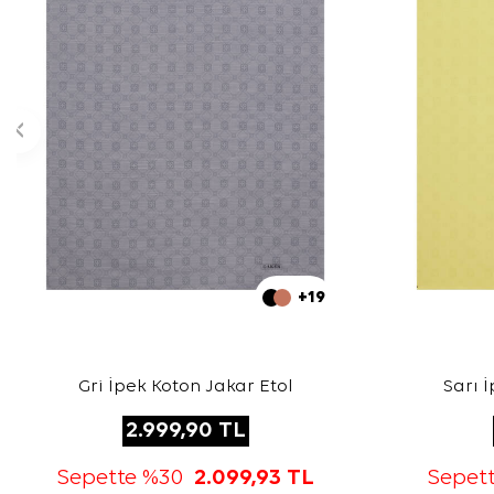
+19
Gri İpek Koton Jakar Etol
Sarı 
2.999,90
TL
Sepette %30
2.099,93
TL
Sepet