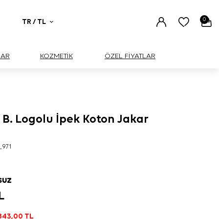
0
TR / TL
UAR
KOZMETİK
ÖZEL FİYATLAR
 B. Logolu İpek Koton Jakar
_971
SUZ
L
843,00
TL