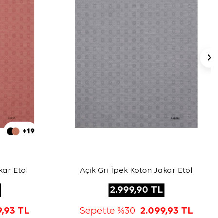
+19
ar Etol
Açık Gri İpek Koton Jakar Etol
2.999,90
TL
9,93
TL
Sepette %30
2.099,93
TL