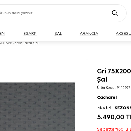
EN
EŞARP
ŞAL
ARANCIA
AKSES
olu İpek Koton Jakar Şal
Gri 75X200
Şal
Ürün Kodu :
9112977
Cacharel
Model :
SEZON
5.490,00
T
Sepette %30
3.