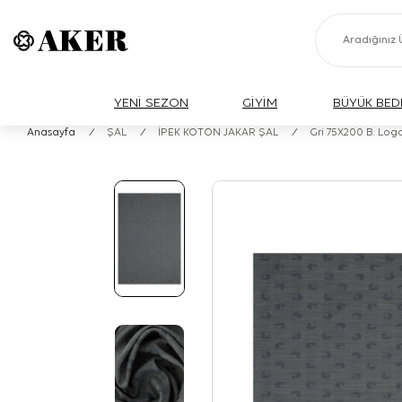
YENİ SEZON
GİYİM
BÜYÜK BED
Anasayfa
/
ŞAL
/
İPEK KOTON JAKAR ŞAL
/
Gri 75X200 B. Log