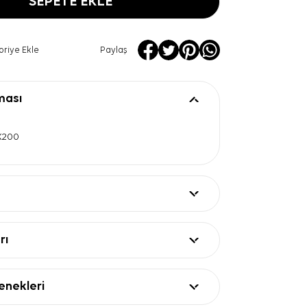
SEPETE EKLE
oriye Ekle
Paylaş
ması
5X200
rı
nekleri