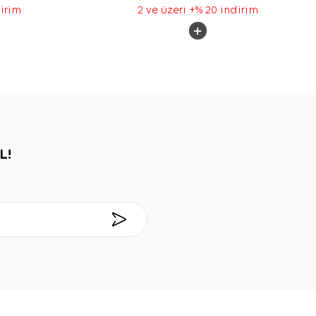
dirim
2 ve üzeri +% 20 indirim
L!