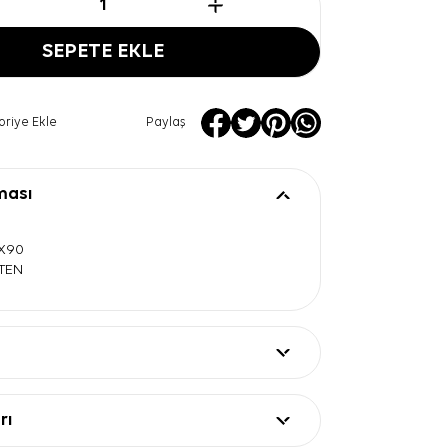
SEPETE EKLE
oriye Ekle
Paylaş
ması
0X90
ATEN
rı