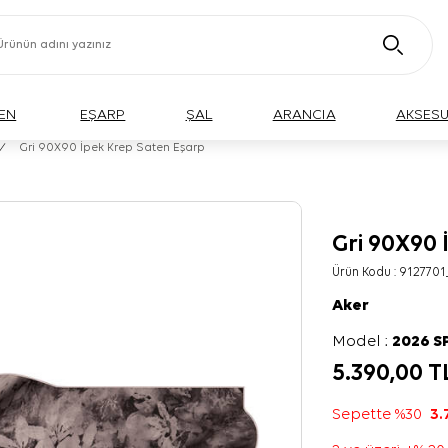
EN
EŞARP
ŞAL
ARANCIA
AKSES
/
Gri 90X90 İpek Krep Saten Eşarp
Gri 90X90 
Ürün Kodu :
9127701
Aker
Model :
2026 S
5.390,00
T
Sepette %30
3.