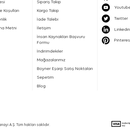
esi
Sipariş Takip
Youtub
e Koşulları
Kargo Takip
Twitter
nlik
İade Talebi
ma Metni
İletişim
Linkedin
İnsan Kaynakları Başvuru
Pinteres
Formu
İndirimdekiler
Mağazalarımız
Boyner Eşarp Satış Noktaları
Sepetim
Blog
nayi A.Ş. Tüm hakları saklıdır.