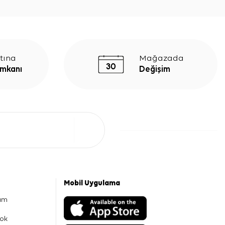
tına
Mağazada
İmkanı
Değişim
Mobil Uygulama
am
ok