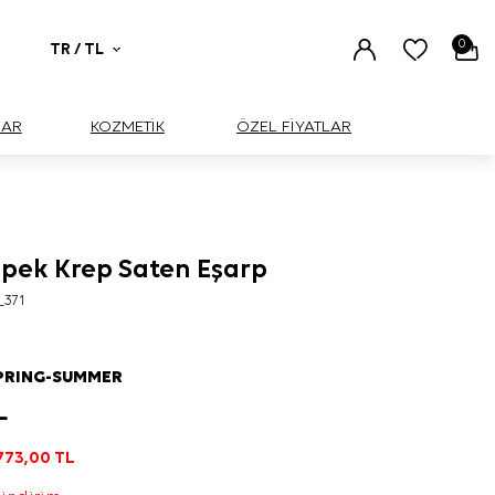
0
TR / TL
UAR
KOZMETİK
ÖZEL FİYATLAR
İpek Krep Saten Eşarp
_371
PRING-SUMMER
L
773,00
TL