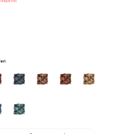
 indirim
leri