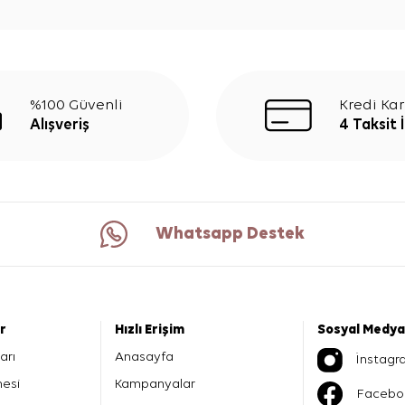
%100 Güvenli
Kredi Kar
Alışveriş
4 Taksit 
Whatsapp Destek
er
Hızlı Erişim
Sosyal Medya
arı
Anasayfa
İnstagr
mesi
Kampanyalar
Facebo