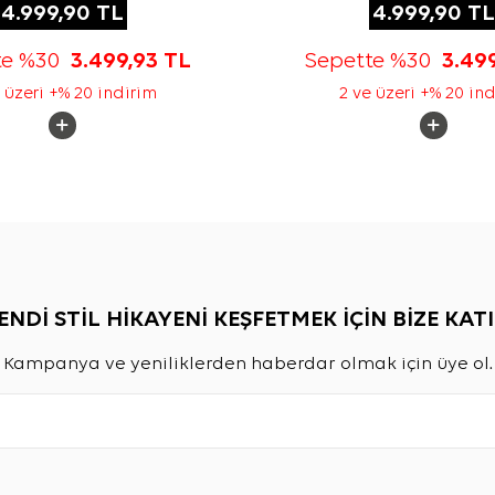
4.999,90
TL
4.999,90
TL
te %30
3.499,93
TL
Sepette %30
3.49
 üzeri +% 20 indirim
2 ve üzeri +% 20 in
ENDİ STİL HİKAYENİ KEŞFETMEK İÇİN BİZE KATI
Kampanya ve yeniliklerden haberdar olmak için üye ol.