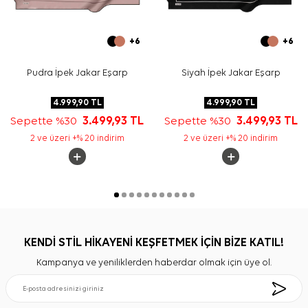
+6
+6
Pudra İpek Jakar Eşarp
Siyah İpek Jakar Eşarp
4.999,90
TL
4.999,90
TL
Sepette %30
3.499,93
TL
Sepette %30
3.499,93
TL
2 ve üzeri +% 20 indirim
2 ve üzeri +% 20 indirim
KENDİ STİL HİKAYENİ KEŞFETMEK İÇİN BİZE KATIL!
Kampanya ve yeniliklerden haberdar olmak için üye ol.