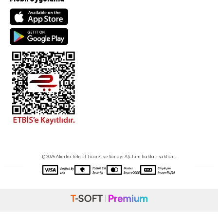
© 2025 Akerler Tekstil Ticaret ve Sanayi A.Ş. Tüm hakları saklıdır.