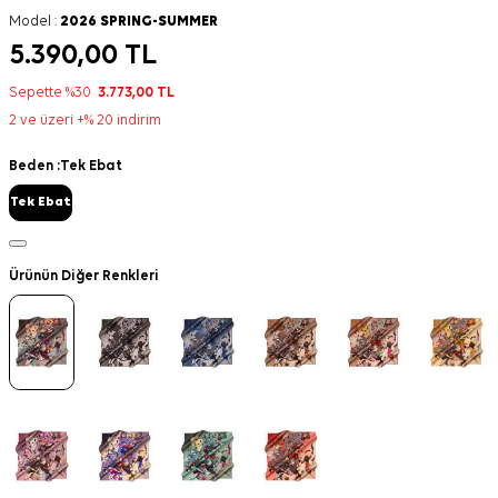
Model :
2026 SPRING-SUMMER
5.390,00
TL
Sepette %30
3.773,00
TL
2 ve üzeri +% 20 indirim
Beden :
Tek Ebat
Tek Ebat
Ürünün Diğer Renkleri