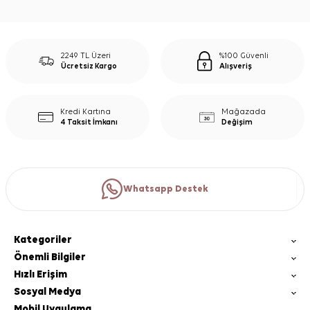
2249 TL Üzeri
%100 Güvenli
Ücretsiz Kargo
Alışveriş
Kredi Kartına
Mağazada
4 Taksit İmkanı
Değişim
Whatsapp Destek
Kategoriler
Önemli Bilgiler
Hızlı Erişim
Sosyal Medya
Mobil Uygulama