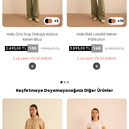
+3
+10
Haki Önü Kup Detaylı Kolsuz
Haki Beli Lastikli Keten
Keten Bluz
Pantolon
50
40
2.495,00
TL
4.990,00
TL
3.895,00
TL
6.490,00
TL
%
%
2 ve üzeri +% 20 indirim
2 ve üzeri +% 20 indirim
Keşfetmeye Doyamayacağınız Diğer Ürünler