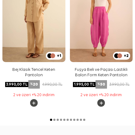
+1
+2
Bej Klasik Tencel Keten
Fuşya Beli ve Paçası Lastikli
Pantolon
Balon Form Keten Pantolon
20
50
3.990,00
TL
4.990,00
TL
1.995,00
TL
3.990,00
TL
%
%
2 ve üzeri +% 20 indirim
2 ve üzeri +% 20 indirim