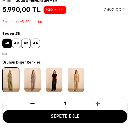
Model :
2026 SPRING-SUMMER
5.990,00
TL
7.490,00
TL
20
%
İndirim
2 ve üzeri +% 20 indirim
Beden :
38
38
40
42
44
Ürünün Diğer Renkleri
SEPETE EKLE