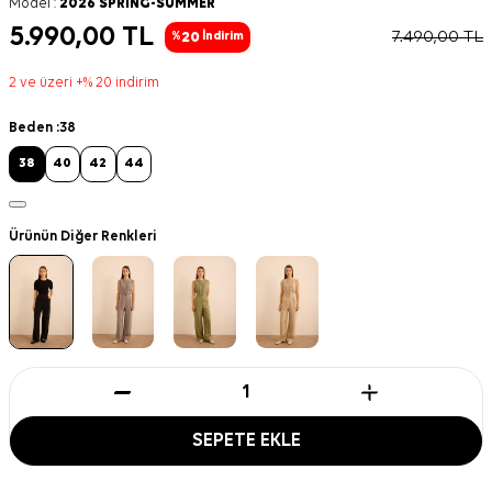
Model :
2026 SPRING-SUMMER
5.990,00
TL
7.490,00
TL
20
%
İndirim
2 ve üzeri +% 20 indirim
Beden :
38
38
40
42
44
Ürünün Diğer Renkleri
SEPETE EKLE