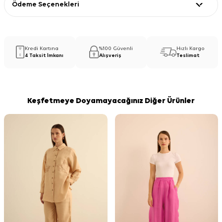
Ödeme Seçenekleri
Kredi Kartına
%100 Güvenli
Hızlı Kargo
4 Taksit İmkanı
Alışveriş
Teslimat
Keşfetmeye Doyamayacağınız Diğer Ürünler