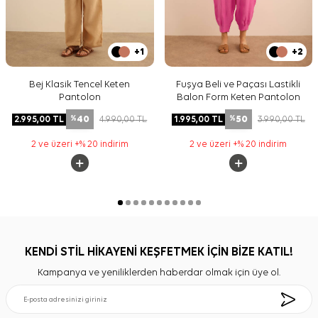
+1
+2
Bej Klasik Tencel Keten
Fuşya Beli ve Paçası Lastikli
Pantolon
Balon Form Keten Pantolon
40
50
2.995,00
TL
4.990,00
TL
1.995,00
TL
3.990,00
TL
%
%
2 ve üzeri +% 20 indirim
2 ve üzeri +% 20 indirim
KENDİ STİL HİKAYENİ KEŞFETMEK İÇİN BİZE KATIL!
Kampanya ve yeniliklerden haberdar olmak için üye ol.