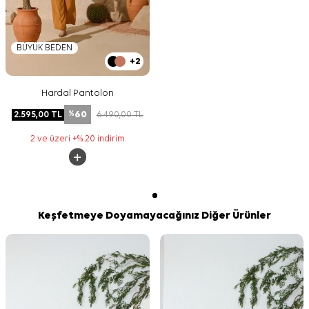
BÜYÜK BEDEN
+2
Hardal Pantolon
60
2.595,00
TL
6.490,00
TL
%
2 ve üzeri +% 20 indirim
Keşfetmeye Doyamayacağınız Diğer Ürünler