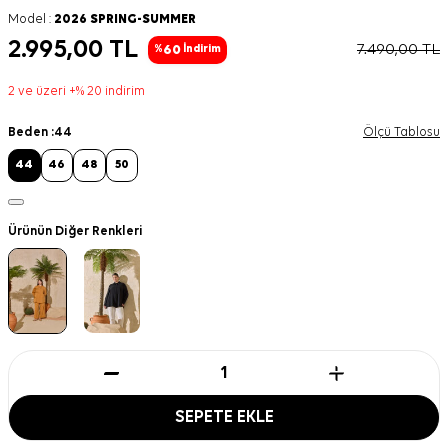
Model :
2026 SPRING-SUMMER
2.995,00
TL
7.490,00
TL
60
%
İndirim
2 ve üzeri +% 20 indirim
Beden :
44
Ölçü Tablosu
44
46
48
50
Ürünün Diğer Renkleri
SEPETE EKLE