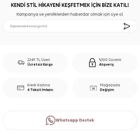
KENDİ STİL HİKAYENİ KEŞFETMEK İÇİN BİZE KATIL!
Kampanya ve yeniliklerden haberdar olmak için üye ol.
2249 TL Üzeri
%100 Güvenli
Ücretsiz Kargo
Alışveriş
Kredi Kartına
Mağazada
4 Taksit İmkanı
Değişim
Whatsapp Destek