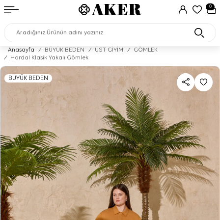
0
Anasayfa
/
BÜYÜK BEDEN
/
ÜST GİYİM
/
GÖMLEK
/
Hardal Klasik Yakalı Gömlek
BÜYÜK BEDEN