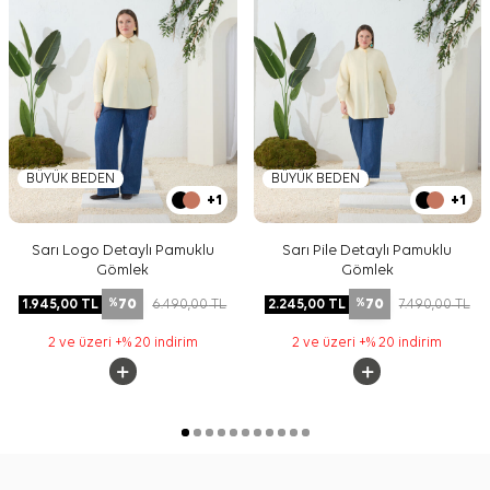
BÜYÜK BEDEN
BÜYÜK BEDEN
+1
+1
Sarı Logo Detaylı Pamuklu
Sarı Pile Detaylı Pamuklu
Gömlek
Gömlek
70
70
1.945,00
TL
6.490,00
TL
2.245,00
TL
7.490,00
TL
%
%
2 ve üzeri +% 20 indirim
2 ve üzeri +% 20 indirim