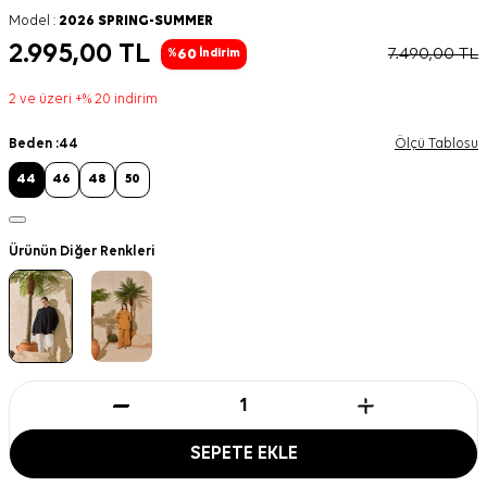
Model :
2026 SPRING-SUMMER
2.995,00
TL
7.490,00
TL
60
%
İndirim
2 ve üzeri +% 20 indirim
Beden :
44
Ölçü Tablosu
44
46
48
50
Ürünün Diğer Renkleri
SEPETE EKLE