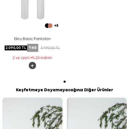
+5
Ekru Basic Pantolon
40
2.090,00
TL
3.490,00
TL
%
2 ve üzeri +% 20 indirim
Keşfetmeye Doyamayacağınız Diğer Ürünler