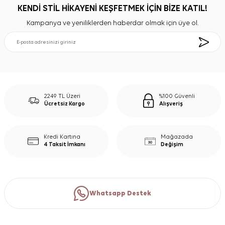
KENDİ STİL HİKAYENİ KEŞFETMEK İÇİN BİZE KATIL!
Kampanya ve yeniliklerden haberdar olmak için üye ol.
2249 TL Üzeri
%100 Güvenli
Ücretsiz Kargo
Alışveriş
Kredi Kartına
Mağazada
4 Taksit İmkanı
Değişim
Whatsapp Destek