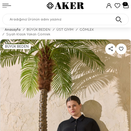
0
Anasayfa
/
BÜYÜK BEDEN
/
ÜST GİYİM
/
GÖMLEK
/
Siyah Klasik Yakalı Gömlek
BÜYÜK BEDEN