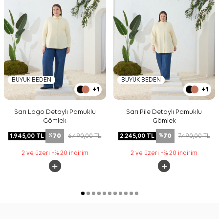
BÜYÜK BEDEN
BÜYÜK BEDEN
+1
+1
Sarı Logo Detaylı Pamuklu
Sarı Pile Detaylı Pamuklu
Gömlek
Gömlek
70
70
1.945,00
TL
6.490,00
TL
2.245,00
TL
7.490,00
TL
%
%
2 ve üzeri +% 20 indirim
2 ve üzeri +% 20 indirim