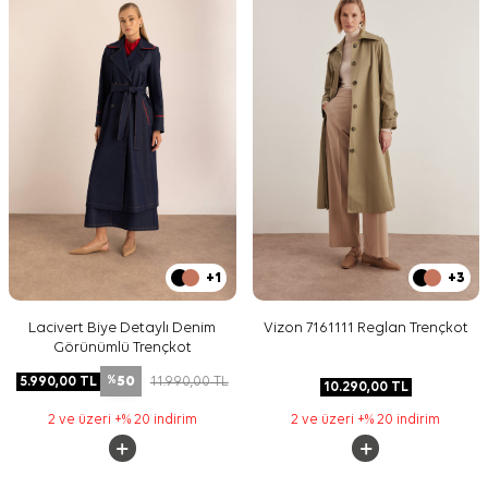
+1
+3
Lacivert Biye Detaylı Denim
Vizon 7161111 Reglan Trençkot
Görünümlü Trençkot
50
5.990,00
TL
11.990,00
TL
%
10.290,00
TL
2 ve üzeri +% 20 indirim
2 ve üzeri +% 20 indirim