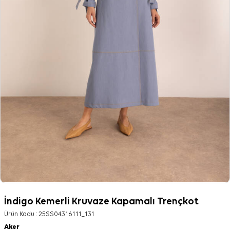
İndigo Kemerli Kruvaze Kapamalı Trençkot
Ürün Kodu :
25SS04316111_131
Aker