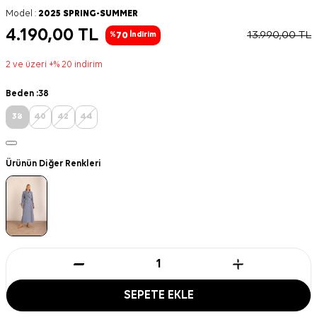
Model :
2025 SPRING-SUMMER
4.190,00
TL
13.990,00
TL
70
%
İndirim
2 ve üzeri +% 20 indirim
Beden :
38
38
40
42
44
Ürünün Diğer Renkleri
SEPETE EKLE