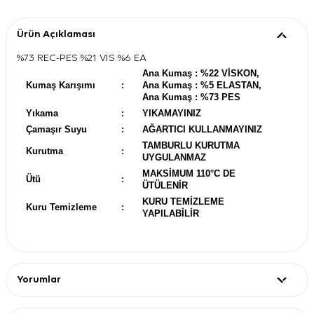
Ürün Açıklaması
%73 REC-PES %21 VİS %6 EA
Ana Kumaş : %22 VİSKON,
Kumaş Karışımı
:
Ana Kumaş : %5 ELASTAN,
Ana Kumaş : %73 PES
Yıkama
:
YIKAMAYINIZ
Çamaşır Suyu
:
AĞARTICI KULLANMAYINIZ
TAMBURLU KURUTMA
Kurutma
:
UYGULANMAZ
MAKSİMUM 110°C DE
Ütü
:
ÜTÜLENİR
KURU TEMİZLEME
Kuru Temizleme
:
YAPILABİLİR
Yorumlar