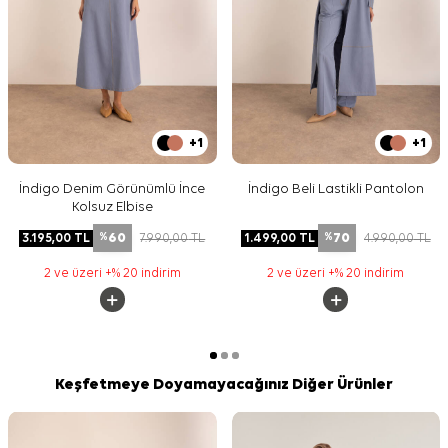
+1
+1
İndigo Denim Görünümlü İnce
İndigo Beli Lastikli Pantolon
Kolsuz Elbise
60
70
3.195,00
TL
7.990,00
TL
1.499,00
TL
4.990,00
TL
%
%
2 ve üzeri +% 20 indirim
2 ve üzeri +% 20 indirim
Keşfetmeye Doyamayacağınız Diğer Ürünler