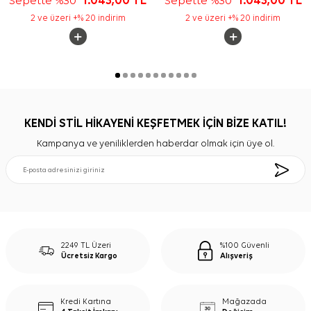
Sepette %30
1.043,00
TL
Sepette %30
1.043,00
TL
2 ve üzeri +% 20 indirim
2 ve üzeri +% 20 indirim
KENDİ STİL HİKAYENİ KEŞFETMEK İÇİN BİZE KATIL!
Kampanya ve yeniliklerden haberdar olmak için üye ol.
2249 TL Üzeri
%100 Güvenli
Ücretsiz Kargo
Alışveriş
Kredi Kartına
Mağazada