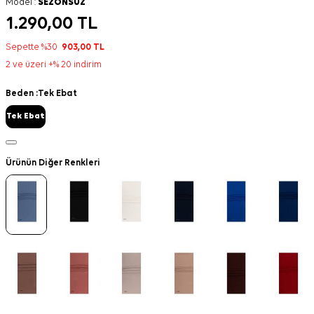
Model :
SEZONSUZ
1.290,00
TL
Sepette %30
903,00
TL
2 ve üzeri +% 20 indirim
Beden :
Tek Ebat
Tek Ebat
Ürünün Diğer Renkleri