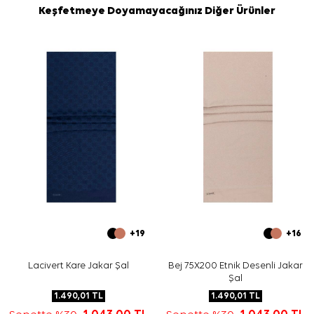
Keşfetmeye Doyamayacağınız Diğer Ürünler
+19
+16
Lacivert Kare Jakar Şal
Bej 75X200 Etnik Desenli Jakar
Şal
1.490,01
TL
1.490,01
TL